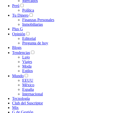
Mercados
Perú
Política
Tu Dinero
Finanzas Personales
Inmobiliarias
Plus G
Opinión
Editorial
Pregunta de hoy
Blogs
Tendencias
Lujo
Viajes
Moda
Estilos
Mundo
EEUU
México
España
Internacional
Tecnología
Club del Suscriptor
Mix
G de Gestión