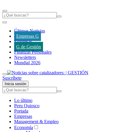
Últimas Noticias
Empresas G
Empresas
G de Gestión
Finanzas Personales
Newsletters
Mundial 2026
Suscríbete
Inicia sesión
Lo último
Peru Quiosco
Portada
Empresas
Management & Empleo
Economía