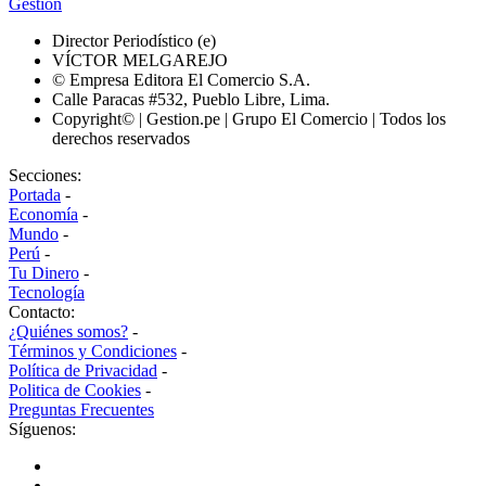
Gestión
Director Periodístico (e)
VÍCTOR MELGAREJO
© Empresa Editora El Comercio S.A.
Calle Paracas #532, Pueblo Libre, Lima.
Copyright© | Gestion.pe | Grupo El Comercio | Todos los
derechos reservados
Secciones:
Portada
-
Economía
-
Mundo
-
Perú
-
Tu Dinero
-
Tecnología
Contacto:
¿Quiénes somos?
-
Términos y Condiciones
-
Política de Privacidad
-
Politica de Cookies
-
Preguntas Frecuentes
Síguenos: