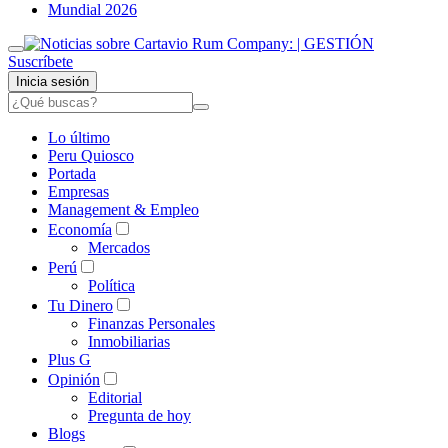
Mundial 2026
Suscríbete
Inicia sesión
Lo último
Peru Quiosco
Portada
Empresas
Management & Empleo
Economía
Mercados
Perú
Política
Tu Dinero
Finanzas Personales
Inmobiliarias
Plus G
Opinión
Editorial
Pregunta de hoy
Blogs