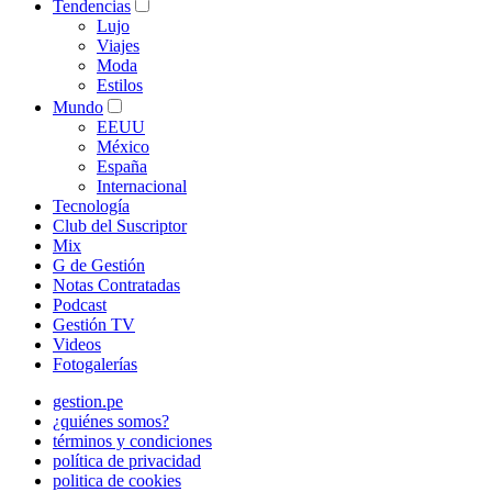
Tendencias
Lujo
Viajes
Moda
Estilos
Mundo
EEUU
México
España
Internacional
Tecnología
Club del Suscriptor
Mix
G de Gestión
Notas Contratadas
Podcast
Gestión TV
Videos
Fotogalerías
gestion.pe
¿quiénes somos?
términos y condiciones
política de privacidad
politica de cookies