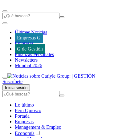
Últimas Noticias
Empresas G
Empresas
G de Gestión
Finanzas Personales
Newsletters
Mundial 2026
Suscríbete
Inicia sesión
Lo último
Peru Quiosco
Portada
Empresas
Management & Empleo
Economía