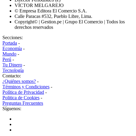
VÍCTOR MELGAREJO
© Empresa Editora El Comercio S.A.
Calle Paracas #532, Pueblo Libre, Lima.
Copyright© | Gestion.pe | Grupo El Comercio | Todos los
derechos reservados
Secciones:
Portada
-
Economía
-
Mundo
-
Perú
-
Tu Dinero
-
Tecnología
Contacto:
¿Quiénes somos?
-
Términos y Condiciones
-
Política de Privacidad
-
Politica de Cookies
-
Preguntas Frecuentes
Síguenos: