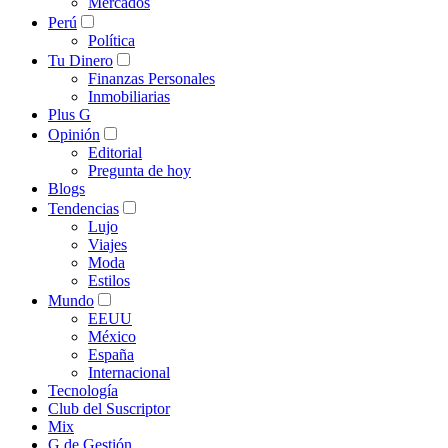
Mercados
Perú
Política
Tu Dinero
Finanzas Personales
Inmobiliarias
Plus G
Opinión
Editorial
Pregunta de hoy
Blogs
Tendencias
Lujo
Viajes
Moda
Estilos
Mundo
EEUU
México
España
Internacional
Tecnología
Club del Suscriptor
Mix
G de Gestión