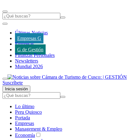
Últimas Noticias
Empresas G
Empresas
G de Gestión
Finanzas Personales
Newsletters
Mundial 2026
Suscríbete
Inicia sesión
Lo último
Peru Quiosco
Portada
Empresas
Management & Empleo
Economía