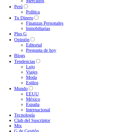
Mercados
Perú
Política
Tu Dinero
Finanzas Personales
Inmobiliarias
Plus G
Opinión
Editorial
Pregunta de hoy
Blogs
Tendencias
Lujo
Viajes
Moda
Estilos
Mundo
EEUU
México
España
Internacional
Tecnología
Club del Suscriptor
Mix
G de Gestión