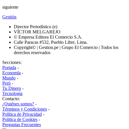
siguiente
Gestión
Director Periodístico (e)
VÍCTOR MELGAREJO
© Empresa Editora El Comercio S.A.
Calle Paracas #532, Pueblo Libre, Lima.
Copyright© | Gestion.pe | Grupo El Comercio | Todos los
derechos reservados
Secciones:
Portada
-
Economía
-
Mundo
-
Perú
-
Tu Dinero
-
Tecnología
Contacto:
¿Quiénes somos?
-
Términos y Condiciones
-
Política de Privacidad
-
Politica de Cookies
-
Preguntas Frecuentes