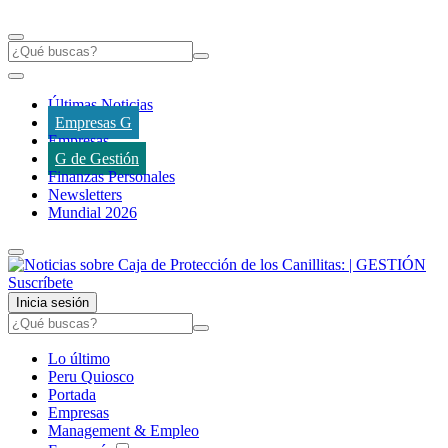
Últimas Noticias
Empresas G
Empresas
G de Gestión
Finanzas Personales
Newsletters
Mundial 2026
Suscríbete
Inicia sesión
Lo último
Peru Quiosco
Portada
Empresas
Management & Empleo