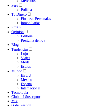
Mercados
Perú
Política
Tu Dinero
Finanzas Personales
Inmobiliarias
Plus G
Opinión
Editorial
Pregunta de hoy
Blogs
Tendencias
Lujo
Viajes
Moda
Estilos
Mundo
EEUU
México
España
Internacional
Tecnología
Club del Suscriptor
Mix
G de Gestión