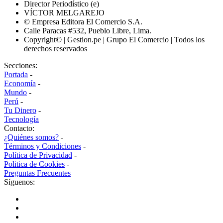
Director Periodístico (e)
VÍCTOR MELGAREJO
© Empresa Editora El Comercio S.A.
Calle Paracas #532, Pueblo Libre, Lima.
Copyright© | Gestion.pe | Grupo El Comercio | Todos los
derechos reservados
Secciones:
Portada
-
Economía
-
Mundo
-
Perú
-
Tu Dinero
-
Tecnología
Contacto:
¿Quiénes somos?
-
Términos y Condiciones
-
Política de Privacidad
-
Politica de Cookies
-
Preguntas Frecuentes
Síguenos: