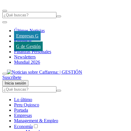
Últimas Noticias
Empresas G
Empresas
G de Gestión
Finanzas Personales
Newsletters
Mundial 2026
Suscríbete
Inicia sesión
Lo último
Peru Quiosco
Portada
Empresas
Management & Empleo
Economía