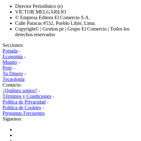
Director Periodístico (e)
VÍCTOR MELGAREJO
© Empresa Editora El Comercio S.A.
Calle Paracas #532, Pueblo Libre, Lima.
Copyright© | Gestion.pe | Grupo El Comercio | Todos los
derechos reservados
Secciones:
Portada
-
Economía
-
Mundo
-
Perú
-
Tu Dinero
-
Tecnología
Contacto:
¿Quiénes somos?
-
Términos y Condiciones
-
Política de Privacidad
-
Politica de Cookies
-
Preguntas Frecuentes
Síguenos: