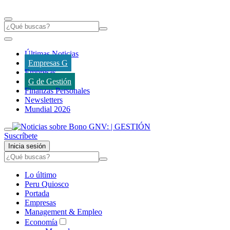
Últimas Noticias
Empresas G
Empresas
G de Gestión
Finanzas Personales
Newsletters
Mundial 2026
Suscríbete
Inicia sesión
Lo último
Peru Quiosco
Portada
Empresas
Management & Empleo
Economía