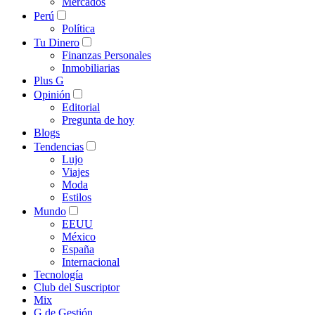
Mercados
Perú
Política
Tu Dinero
Finanzas Personales
Inmobiliarias
Plus G
Opinión
Editorial
Pregunta de hoy
Blogs
Tendencias
Lujo
Viajes
Moda
Estilos
Mundo
EEUU
México
España
Internacional
Tecnología
Club del Suscriptor
Mix
G de Gestión