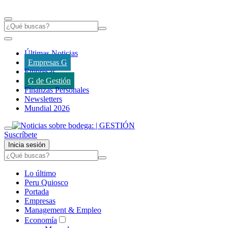
Últimas Noticias
Empresas G
Empresas
G de Gestión
Finanzas Personales
Newsletters
Mundial 2026
Suscríbete
Inicia sesión
Lo último
Peru Quiosco
Portada
Empresas
Management & Empleo
Economía