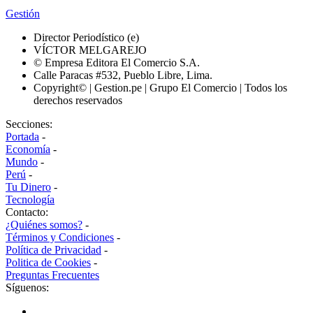
Gestión
Director Periodístico (e)
VÍCTOR MELGAREJO
© Empresa Editora El Comercio S.A.
Calle Paracas #532, Pueblo Libre, Lima.
Copyright© | Gestion.pe | Grupo El Comercio | Todos los
derechos reservados
Secciones:
Portada
-
Economía
-
Mundo
-
Perú
-
Tu Dinero
-
Tecnología
Contacto:
¿Quiénes somos?
-
Términos y Condiciones
-
Política de Privacidad
-
Politica de Cookies
-
Preguntas Frecuentes
Síguenos: