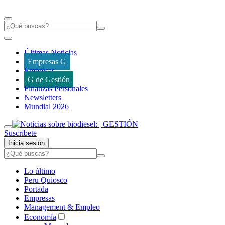
Últimas Noticias
Empresas G
Empresas
G de Gestión
Finanzas Personales
Newsletters
Mundial 2026
Suscríbete
Inicia sesión
Lo último
Peru Quiosco
Portada
Empresas
Management & Empleo
Economía