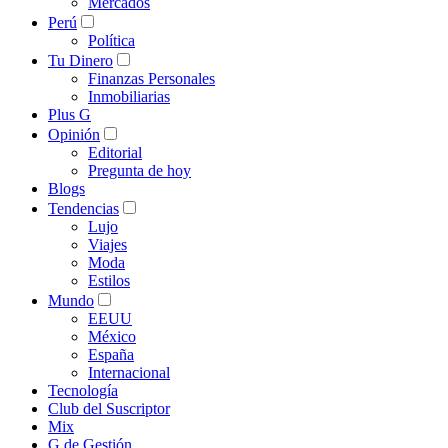
Mercados
Perú
Política
Tu Dinero
Finanzas Personales
Inmobiliarias
Plus G
Opinión
Editorial
Pregunta de hoy
Blogs
Tendencias
Lujo
Viajes
Moda
Estilos
Mundo
EEUU
México
España
Internacional
Tecnología
Club del Suscriptor
Mix
G de Gestión