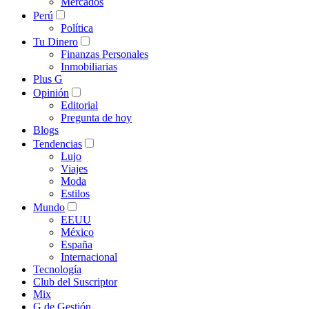
Mercados
Perú
Política
Tu Dinero
Finanzas Personales
Inmobiliarias
Plus G
Opinión
Editorial
Pregunta de hoy
Blogs
Tendencias
Lujo
Viajes
Moda
Estilos
Mundo
EEUU
México
España
Internacional
Tecnología
Club del Suscriptor
Mix
G de Gestión