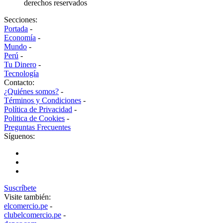
derechos reservados
Secciones:
Portada
-
Economía
-
Mundo
-
Perú
-
Tu Dinero
-
Tecnología
Contacto:
¿Quiénes somos?
-
Términos y Condiciones
-
Política de Privacidad
-
Politica de Cookies
-
Preguntas Frecuentes
Síguenos:
Suscríbete
Visite también:
elcomercio.pe
-
clubelcomercio.pe
-