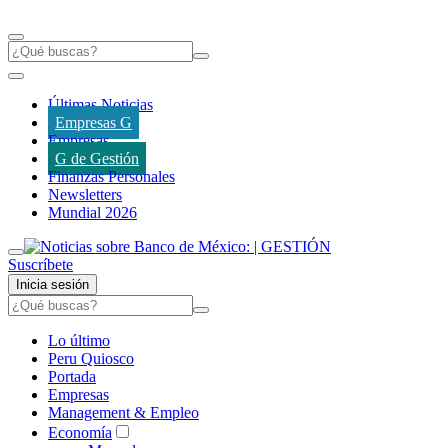
Últimas Noticias
Empresas G
Empresas
G de Gestión
Finanzas Personales
Newsletters
Mundial 2026
Suscríbete
Inicia sesión
Lo último
Peru Quiosco
Portada
Empresas
Management & Empleo
Economía