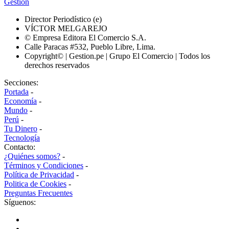
Gestión
Director Periodístico (e)
VÍCTOR MELGAREJO
© Empresa Editora El Comercio S.A.
Calle Paracas #532, Pueblo Libre, Lima.
Copyright© | Gestion.pe | Grupo El Comercio | Todos los
derechos reservados
Secciones:
Portada
-
Economía
-
Mundo
-
Perú
-
Tu Dinero
-
Tecnología
Contacto:
¿Quiénes somos?
-
Términos y Condiciones
-
Política de Privacidad
-
Politica de Cookies
-
Preguntas Frecuentes
Síguenos: