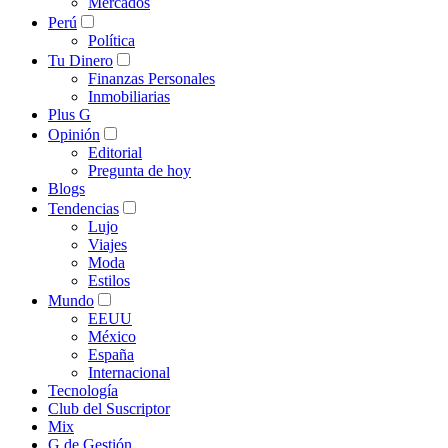
Mercados
Perú
Política
Tu Dinero
Finanzas Personales
Inmobiliarias
Plus G
Opinión
Editorial
Pregunta de hoy
Blogs
Tendencias
Lujo
Viajes
Moda
Estilos
Mundo
EEUU
México
España
Internacional
Tecnología
Club del Suscriptor
Mix
G de Gestión