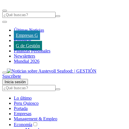
Últimas Noticias
Empresas G
Empresas
G de Gestión
Finanzas Personales
Newsletters
Mundial 2026
Suscríbete
Inicia sesión
Lo último
Peru Quiosco
Portada
Empresas
Management & Empleo
Economía