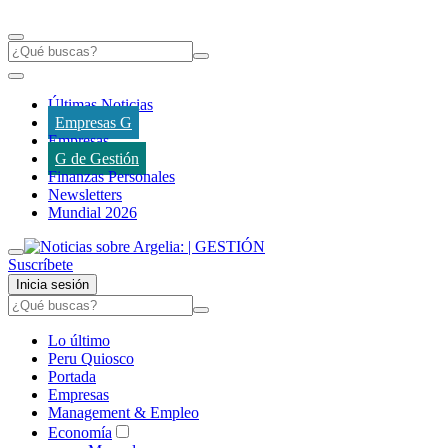
Últimas Noticias
Empresas G
Empresas
G de Gestión
Finanzas Personales
Newsletters
Mundial 2026
Suscríbete
Inicia sesión
Lo último
Peru Quiosco
Portada
Empresas
Management & Empleo
Economía