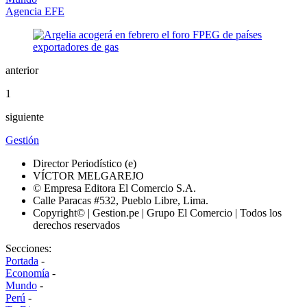
Agencia EFE
anterior
1
siguiente
Gestión
Director Periodístico (e)
VÍCTOR MELGAREJO
© Empresa Editora El Comercio S.A.
Calle Paracas #532, Pueblo Libre, Lima.
Copyright© | Gestion.pe | Grupo El Comercio | Todos los
derechos reservados
Secciones:
Portada
-
Economía
-
Mundo
-
Perú
-