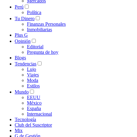
Mercados
Perú
Política
Tu Dinero
Finanzas Personales
Inmobiliarias
Plus G
Opinión
Editorial
Pregunta de hoy
Blogs
Tendencias
Lujo
Viajes
Moda
Estilos
Mundo
EEUU
México
España
Internacional
Tecnología
Club del Suscriptor
Mix
G de Gestión