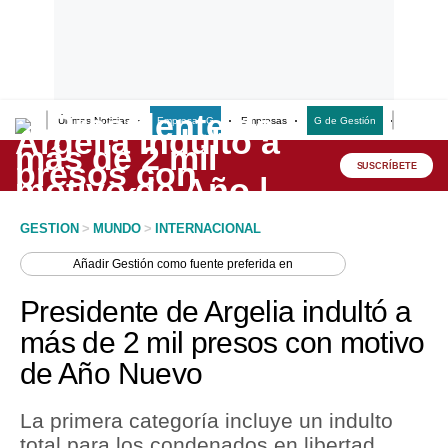
Últimas Noticias
Empresas G
Empresas
G de Gestión
Finanzas
Lo último
Peru Quiosco
SUSCRÍBETE
Portada
GESTION
>
MUNDO
>
INTERNACIONAL
Empresas
Añadir
Gestión
como fuente preferida en
Management & Empleo
Presidente de Argelia indultó a
Economía
más de 2 mil presos con motivo
de Año Nuevo
Mercados
Perú
La primera categoría incluye un indulto
total para los condenados en libertad
Política