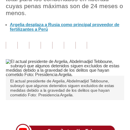
cuyas penas máximas son de 24 meses o
Tu Dinero
menos.
Finanzas Personales
Argelia desplaza a Rusia como principal proveedor de
fertilizantes a Perú
Inmobiliarias
Plus G
Opinión
Editorial
Pregunta de hoy
El actual presidente de Argelia, Abdelmadjid Tebboune,
subrayó que algunos detenidos siguen excluidos de estas
medidas debido a la gravedad de los delitos que hayan
Blogs
cometido Foto: Presidencia Argelia.
Tendencias
Únete a nuestro canal
Lujo
Viajes