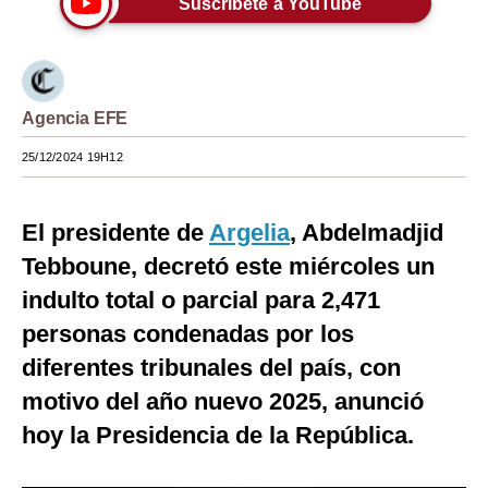
Suscríbete a YouTube
Moda
Estilos
Agencia EFE
Mundo
25/12/2024 19H12
EEUU
México
El presidente de
Argelia
, Abdelmadjid
España
Tebboune, decretó este miércoles un
Internacional
indulto total o parcial para 2,471
personas condenadas por los
Tecnología
diferentes tribunales del país, con
Club del Suscriptor
motivo del año nuevo 2025, anunció
Mix
hoy la Presidencia de la República.
G de Gestión