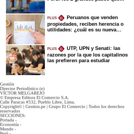
daría
Peruanos que venden
PLUS
G
propiedades, reciben herencia o
utilidades: ¿cuál es su nueva
inversión clave?
UTP, UPN y Senati: las
PLUS
G
razones por la que los capitalinos
las prefieren para estudiar
Gestión
Director Periodístico (e)
VÍCTOR MELGAREJO
© Empresa Editora El Comercio S.A.
Calle Paracas #532, Pueblo Libre, Lima.
Copyright© | Gestion.pe | Grupo El Comercio | Todos los derechos
reservados
SECCIONES:
Portada
-
Economía
-
Mundo
-
Perú
-