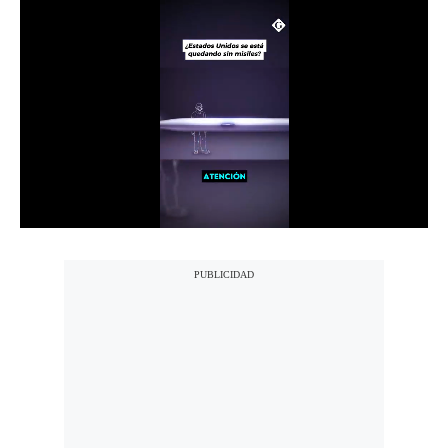
Notas Contratadas
Podcast
Gestión TV
Videos
Fotogalerías
gestion.pe
¿quiénes
Somos?
Términos
Y
Condiciones
Política
De
Privacidad