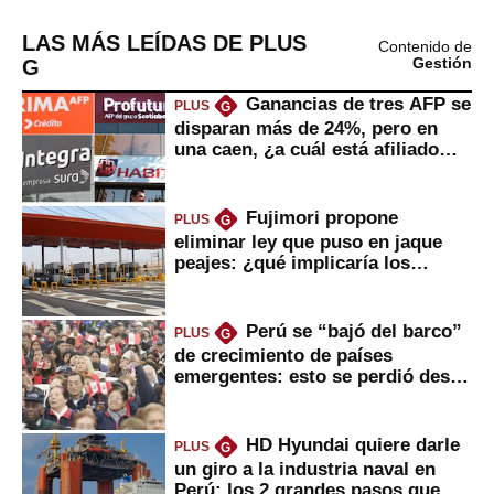
LAS MÁS LEÍDAS DE PLUS
Contenido de
G
Gestión
Ganancias de tres AFP se
PLUS
G
disparan más de 24%, pero en
una caen, ¿a cuál está afiliado
usted?
Fujimori propone
PLUS
G
eliminar ley que puso en jaque
peajes: ¿qué implicaría los
usuarios?
Perú se “bajó del barco”
PLUS
G
de crecimiento de países
emergentes: esto se perdió desde
2022
HD Hyundai quiere darle
PLUS
G
un giro a la industria naval en
Perú: los 2 grandes pasos que