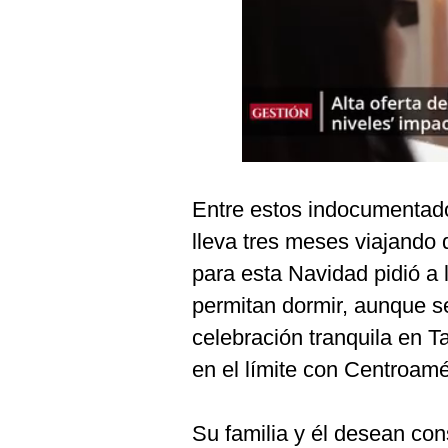
Podcast
Gestión TV
Videos
Fotogalerías
Entre estos indocumentad
gestion.pe
lleva tres meses viajando 
¿quiénes
para esta Navidad pidió a
Somos?
permitan dormir, aunque se
Términos
Y
celebración tranquila en 
Condiciones
en el límite con Centroamé
Política
De
Privacidad
Su familia y él desean con
Politica