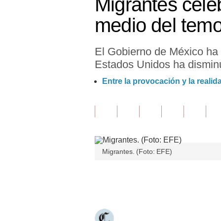
Migrantes cele
Finanzas Personales
medio del temo
Inmobiliarias
El Gobierno de México ha 
Plus G
Estados Unidos ha dismin
Opinión
Entre la provocación y la reali
Editorial
Pregunta de hoy
Blogs
Migrantes. (Foto: EFE)
Tendencias
Lujo
Únete a nuestro canal
Viajes
Moda