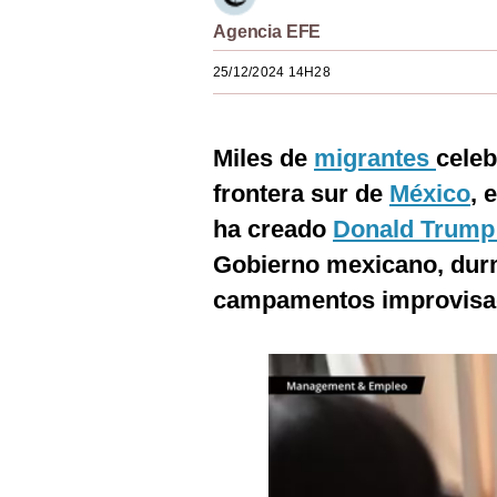
Estilos
Agencia EFE
Mundo
25/12/2024 14H28
EEUU
Miles de
migrantes
celeb
México
frontera sur de
México
, 
España
ha creado
Donald Trum
Internacional
Gobierno mexicano, durm
Tecnología
campamentos improvisado
Club del Suscriptor
Mix
G de Gestión
Notas Contratadas