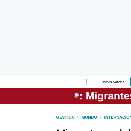
Lo último
Peru Quiosco
Portada
Empresas
Management & Empleo
Economía
Últimas Noticias
Mercados
Perú
Política
GESTION
>
MUNDO
>
INTERNACIO
Tu Dinero