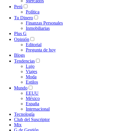
Mercados
Perú
Política
Tu Dinero
Finanzas Personales
Inmobiliarias
Plus G
Opinión
Editorial
Pregunta de hoy
Blogs
Tendencias
Lujo
Viajes
Moda
Estilos
Mundo
EEUU
México
España
Internacional
Tecnología
Club del Suscriptor
Mix
G de Gestión