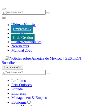
Últimas Noticias
Empresas G
Empresas
G de Gestión
Finanzas Personales
Newsletters
Mundial 2026
Suscríbete
Inicia sesión
Lo último
Peru Quiosco
Portada
Empresas
Management & Empleo
Economía