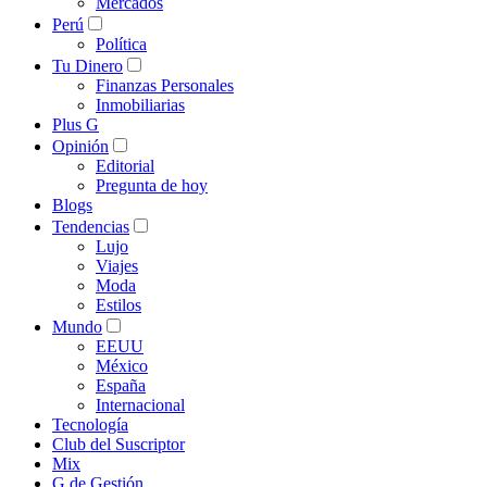
Mercados
Perú
Política
Tu Dinero
Finanzas Personales
Inmobiliarias
Plus G
Opinión
Editorial
Pregunta de hoy
Blogs
Tendencias
Lujo
Viajes
Moda
Estilos
Mundo
EEUU
México
España
Internacional
Tecnología
Club del Suscriptor
Mix
G de Gestión