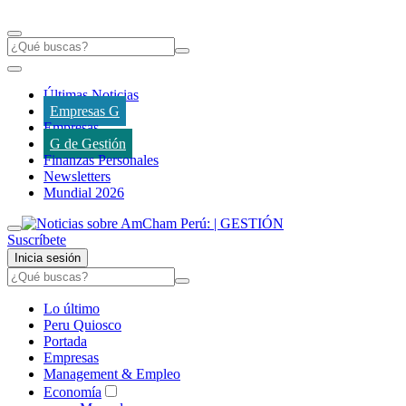
Últimas Noticias
Empresas G
Empresas
G de Gestión
Finanzas Personales
Newsletters
Mundial 2026
Suscríbete
Inicia sesión
Lo último
Peru Quiosco
Portada
Empresas
Management & Empleo
Economía