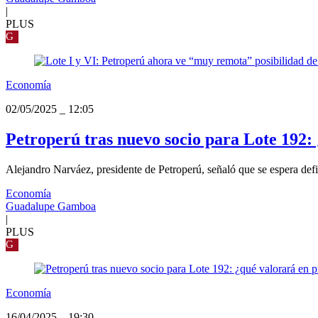
|
PLUS
G
Economía
02/05/2025
_
12:05
Petroperú tras nuevo socio para Lote 192:
Alejandro Narváez, presidente de Petroperú, señaló que se espera def
Economía
Guadalupe Gamboa
|
PLUS
G
Economía
16/04/2025
_
19:30