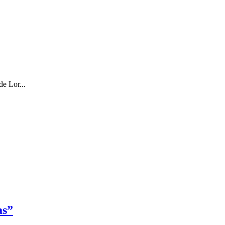
de Lor...
as”