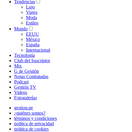
Tendencias
Lujo
Viajes
Moda
Estilos
Mundo
EEUU
México
España
Internacional
Tecnología
Club del Suscriptor
Mix
G de Gestión
Notas Contratadas
Podcast
Gestión TV
Videos
Fotogalerías
gestion.pe
¿quiénes somos?
términos y condiciones
política de privacidad
politica de cookies