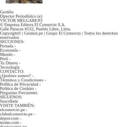
Gestión
Director Periodístico (e)
VÍCTOR MELGAREJO
© Empresa Editora El Comercio S.A.
Calle Paracas #532, Pueblo Libre, Lima.
Copyright© | Gestion.pe | Grupo El Comercio | Todos los derechos
reservados
SECCIONES:
Portada
-
Economía
-
Mundo
-
Perú
-
Tu Dinero
-
Tecnología
CONTACTO:
¿Quiénes somos?
-
Términos y Condiciones
-
Política de Privacidad
-
Politica de Cookies
-
Preguntas Frecuentes
SÍGUENOS:
Suscríbete
VISITE TAMBIÉN:
elcomercio.pe
-
clubelcomercio.pe
-
depor.com
-
trome.com
-
diariocorreo.pe
-