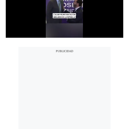
Notas Contratadas
Podcast
Gestión TV
Videos
Fotogalerías
gestion.pe
¿quiénes
Somos?
Términos
Y
Condiciones
Política
De
Privacidad