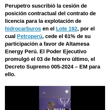
Perupetro suscribió la cesión de
Moda
posición contractual del contrato de
Estilos
licencia para la explotación de
Mundo
hidrocarburos
en el
Lote 192
, por el
cual
Petroperú
, cede el 61% de su
EEUU
participación a favor de Altamesa
México
Energy Perú. El Poder Ejecutivo
España
promulgó el 03 de febrero último, el
Decreto Supremo 005-2024 – EM para
Internacional
ello.
Tecnología
Club del Suscriptor
Mix
G de Gestión