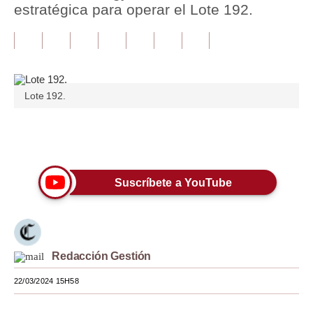
estratégica para operar el Lote 192.
Tu Dinero
Finanzas Personales
Inmobiliarias
Lote 192.
Plus G
Opinión
Únete a nuestro canal
Editorial
Suscríbete a YouTube
Pregunta de hoy
Blogs
Tendencias
Redacción Gestión
Lujo
22/03/2024 15H58
Viajes