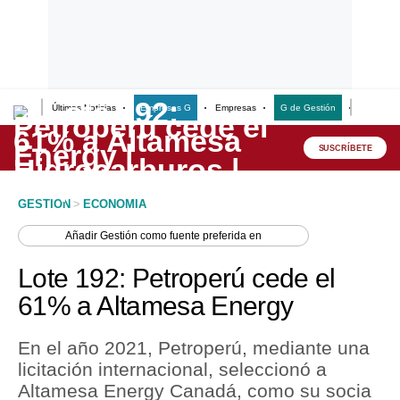
Últimas Noticias
Empresas G
Empresas
G de Gestión
Finanzas
Lo último
Peru Quiosco
SUSCRÍBETE
Portada
GESTION
>
ECONOMIA
Empresas
Añadir
Gestión
como fuente preferida en
Management & Empleo
Lote 192: Petroperú cede el
Economía
61% a Altamesa Energy
Mercados
En el año 2021, Petroperú, mediante una
Perú
licitación internacional, seleccionó a
Altamesa Energy Canadá, como su socia
Política