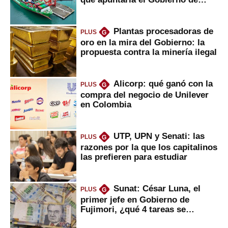
Fujimori
Plantas procesadoras de
PLUS
G
oro en la mira del Gobierno: la
propuesta contra la minería ilegal
Alicorp: qué ganó con la
PLUS
G
compra del negocio de Unilever
en Colombia
UTP, UPN y Senati: las
PLUS
G
razones por la que los capitalinos
las prefieren para estudiar
Sunat: César Luna, el
PLUS
G
primer jefe en Gobierno de
Fujimori, ¿qué 4 tareas se
marcan urgentes?