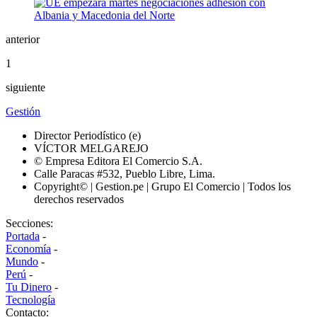
anterior
1
siguiente
Gestión
Director Periodístico (e)
VÍCTOR MELGAREJO
© Empresa Editora El Comercio S.A.
Calle Paracas #532, Pueblo Libre, Lima.
Copyright© | Gestion.pe | Grupo El Comercio | Todos los
derechos reservados
Secciones:
Portada
-
Economía
-
Mundo
-
Perú
-
Tu Dinero
-
Tecnología
Contacto: