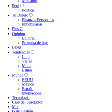
Mercados
Perú
Política
Tu Dinero
Finanzas Personales
Inmobiliarias
Plus G
Opinión
Editorial
Pregunta de hoy
Blogs
Tendencias
Lujo
Viajes
Moda
Estilos
Mundo
EEUU
México
España
Internacional
Tecnología
Club del Suscriptor
Mix
G de Gestión