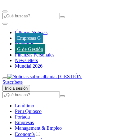
Últimas Noticias
Empresas G
Empresas
G de Gestión
Finanzas Personales
Newsletters
Mundial 2026
Suscríbete
Inicia sesión
Lo último
Peru Quiosco
Portada
Empresas
Management & Empleo
Economía