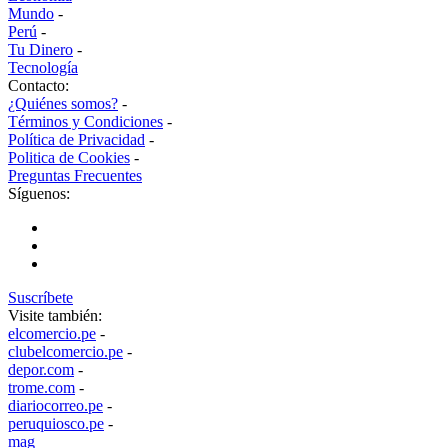
Mundo
-
Perú
-
Tu Dinero
-
Tecnología
Contacto:
¿Quiénes somos?
-
Términos y Condiciones
-
Política de Privacidad
-
Politica de Cookies
-
Preguntas Frecuentes
Síguenos:
Suscríbete
Visite también:
elcomercio.pe
-
clubelcomercio.pe
-
depor.com
-
trome.com
-
diariocorreo.pe
-
peruquiosco.pe
-
mag