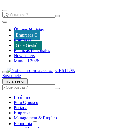
Últimas Noticias
Empresas G
Empresas
G de Gestión
Finanzas Personales
Newsletters
Mundial 2026
Suscríbete
Inicia sesión
Lo último
Peru Quiosco
Portada
Empresas
Management & Empleo
Economía