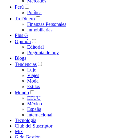
Mercados
Perú
Política
Tu Dinero
Finanzas Personales
Inmobiliarias
Plus G
Opinión
Editorial
Pregunta de hoy
Blogs
Tendencias
Lujo
Viajes
Moda
Estilos
Mundo
EEUU
México
España
Internacional
Tecnología
Club del Suscriptor
Mix
G de Gestión