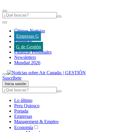
Últimas Noticias
Empresas G
Empresas
G de Gestión
Finanzas Personales
Newsletters
Mundial 2026
Suscríbete
Inicia sesión
Lo último
Peru Quiosco
Portada
Empresas
Management & Empleo
Economía