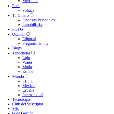
Mercados
Perú
Política
Tu Dinero
Finanzas Personales
Inmobiliarias
Plus G
Opinión
Editorial
Pregunta de hoy
Blogs
Tendencias
Lujo
Viajes
Moda
Estilos
Mundo
EEUU
México
España
Internacional
Tecnología
Club del Suscriptor
Mix
G de Gestión