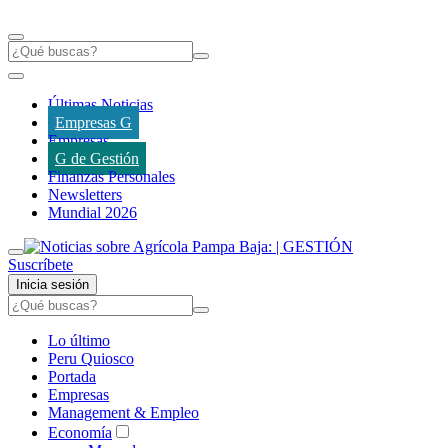
Últimas Noticias
Empresas G
Empresas
G de Gestión
Finanzas Personales
Newsletters
Mundial 2026
Suscríbete
Inicia sesión
Lo último
Peru Quiosco
Portada
Empresas
Management & Empleo
Economía