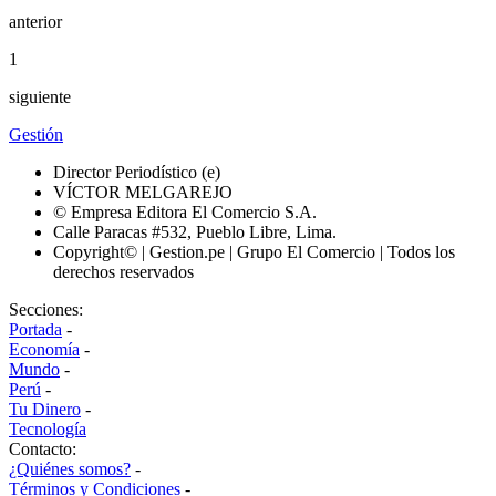
anterior
1
siguiente
Gestión
Director Periodístico (e)
VÍCTOR MELGAREJO
© Empresa Editora El Comercio S.A.
Calle Paracas #532, Pueblo Libre, Lima.
Copyright© | Gestion.pe | Grupo El Comercio | Todos los
derechos reservados
Secciones:
Portada
-
Economía
-
Mundo
-
Perú
-
Tu Dinero
-
Tecnología
Contacto:
¿Quiénes somos?
-
Términos y Condiciones
-