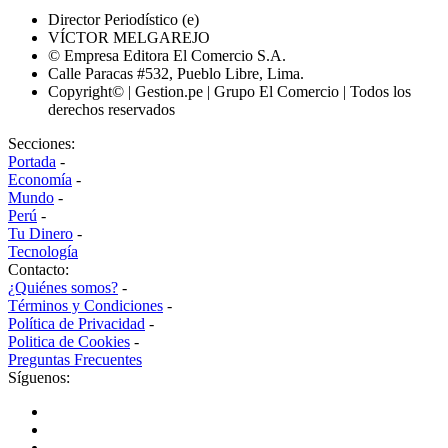
Director Periodístico (e)
VÍCTOR MELGAREJO
© Empresa Editora El Comercio S.A.
Calle Paracas #532, Pueblo Libre, Lima.
Copyright© | Gestion.pe | Grupo El Comercio | Todos los
derechos reservados
Secciones:
Portada
-
Economía
-
Mundo
-
Perú
-
Tu Dinero
-
Tecnología
Contacto:
¿Quiénes somos?
-
Términos y Condiciones
-
Política de Privacidad
-
Politica de Cookies
-
Preguntas Frecuentes
Síguenos: