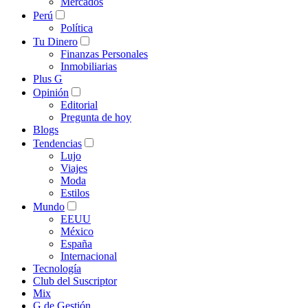
Mercados
Perú
Política
Tu Dinero
Finanzas Personales
Inmobiliarias
Plus G
Opinión
Editorial
Pregunta de hoy
Blogs
Tendencias
Lujo
Viajes
Moda
Estilos
Mundo
EEUU
México
España
Internacional
Tecnología
Club del Suscriptor
Mix
G de Gestión