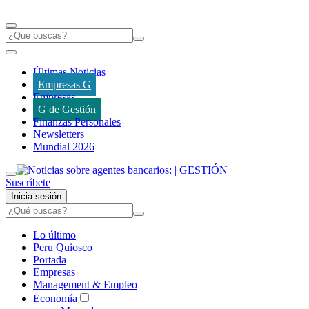
Últimas Noticias
Empresas G
Empresas
G de Gestión
Finanzas Personales
Newsletters
Mundial 2026
Suscríbete
Inicia sesión
Lo último
Peru Quiosco
Portada
Empresas
Management & Empleo
Economía