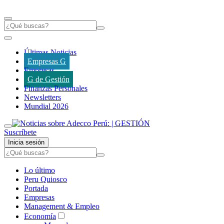
Últimas Noticias
Empresas G
Empresas
G de Gestión
Finanzas Personales
Newsletters
Mundial 2026
Suscríbete
Inicia sesión
Lo último
Peru Quiosco
Portada
Empresas
Management & Empleo
Economía