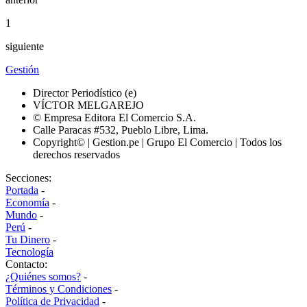
1
siguiente
Gestión
Director Periodístico (e)
VÍCTOR MELGAREJO
© Empresa Editora El Comercio S.A.
Calle Paracas #532, Pueblo Libre, Lima.
Copyright© | Gestion.pe | Grupo El Comercio | Todos los
derechos reservados
Secciones:
Portada
-
Economía
-
Mundo
-
Perú
-
Tu Dinero
-
Tecnología
Contacto:
¿Quiénes somos?
-
Términos y Condiciones
-
Política de Privacidad
-