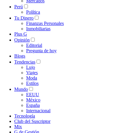
Mercados
Perú
Política
Tu Dinero
Finanzas Personales
Inmobiliarias
Plus G
Opinión
Editorial
Pregunta de hoy
Blogs
Tendencias
Lujo
Viajes
Moda
Estilos
Mundo
EEUU
México
España
Internacional
Tecnología
Club del Suscriptor
Mix
G de Gestión