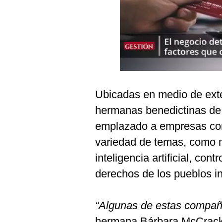
Podcast
Gestión TV
Videos
Fotogalerías
Ubicadas en medio de exte
hermanas benedictinas de
gestion.pe
emplazado a empresas c
¿quiénes
Somos?
variedad de temas, como m
Términos
inteligencia artificial, cont
Y
Condiciones
derechos de los pueblos i
Política
De
Privacidad
“Algunas de estas compañ
Politica
hermana Bárbara McCracken