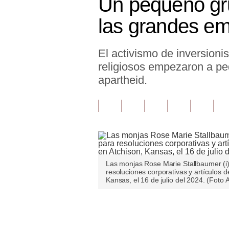
Un pequeño gru
Finanzas Personales
las grandes e
Inmobiliarias
El activismo de inversioni
Plus G
religiosos empezaron a pe
Opinión
apartheid.
Editorial
Pregunta de hoy
Blogs
Tendencias
Las monjas Rose Marie Stallbaumer (i
resoluciones corporativas y artículos 
Lujo
Kansas, el 16 de julio del 2024. (Foto
Viajes
Únete a nuestro canal
Moda