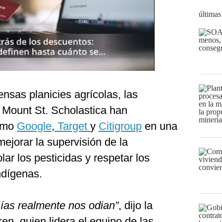
últimas
nsas planicies agrícolas, las
 Mount St. Scholastica han
omo
Google
,
Target
y
Citigroup
en una
ejorar la supervisión de la
rolar los pesticidas y respetar los
ndígenas.
ías realmente nos odian”
, dijo la
, quien lidera el equipo de las