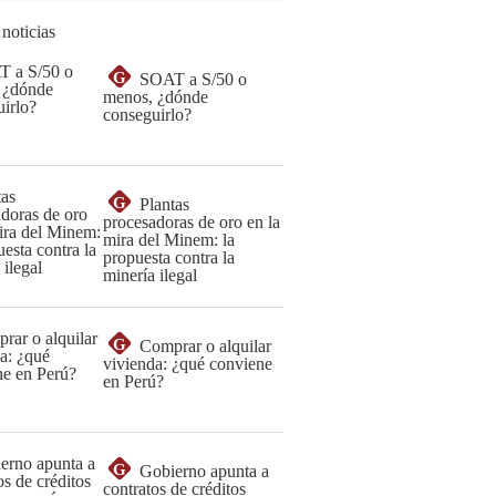
 noticias
G
SOAT a S/50 o
menos, ¿dónde
conseguirlo?
G
Plantas
procesadoras de oro en la
mira del Minem: la
propuesta contra la
minería ilegal
G
Comprar o alquilar
vivienda: ¿qué conviene
en Perú?
G
Gobierno apunta a
contratos de créditos