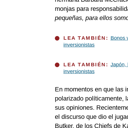
De
Cookies
monjas para responsabilid
Preguntas
pequeñas, para ellos somo
Frecuentes
LEA TAMBIÉN:
Bonos v
inversionistas
LEA TAMBIÉN:
Japón, 
inversionistas
En momentos en que las in
polarizado políticamente, 
sus opiniones. Recientemen
el discurso que dio el jug
Butker, de los Chiefs de K