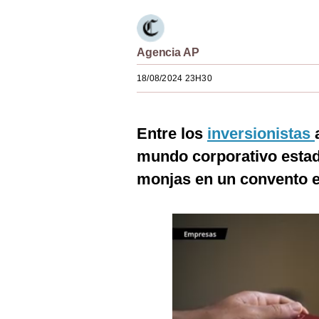
Estilos
Mundo
Agencia AP
EEUU
18/08/2024 23H30
México
España
Entre los
inversionistas
mundo corporativo estad
Internacional
monjas en un convento e
Tecnología
Club del Suscriptor
Mix
G de Gestión
Notas Contratadas