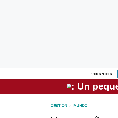
Lo último
Peru Quiosco
Portada
Empresas
Management & Empleo
Economía
Últimas Noticias
Mercados
Perú
Política
GESTION
>
MUNDO
Tu Dinero