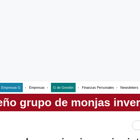
Empresas G
Empresas
G de Gestión
Finanzas Personales
Newsletters