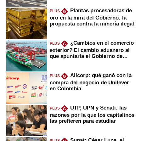
Plantas procesadoras de
PLUS
G
oro en la mira del Gobierno: la
propuesta contra la minería ilegal
¿Cambios en el comercio
PLUS
G
exterior? El cambio aduanero al
que apuntaría el Gobierno de
Fujimori
Alicorp: qué ganó con la
PLUS
G
compra del negocio de Unilever
en Colombia
UTP, UPN y Senati: las
PLUS
G
razones por la que los capitalinos
las prefieren para estudiar
Sunat: César Luna, el
PLUS