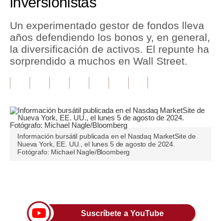
inversionistas
Tu Dinero
Un experimentado gestor de fondos lleva
años defendiendo los bonos y, en general,
Finanzas Personales
la diversificación de activos. El repunte ha
Inmobiliarias
sorprendido a muchos en Wall Street.
Plus G
Opinión
Editorial
Información bursátil publicada en el Nasdaq MarketSite de
Pregunta de hoy
Nueva York, EE. UU., el lunes 5 de agosto de 2024.
Fotógrafo: Michael Nagle/Bloomberg
Blogs
Tendencias
Únete a nuestro canal
Lujo
Suscríbete a YouTube
Viajes