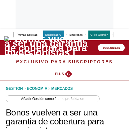
Últimas Noticias
Empresas G
Empresas
G de Gestión
Finanzas
Lo último
Peru Quiosco
SUSCRÍBETE
Portada
EXCLUSIVO PARA SUSCRIPTORES
Empresas
PLUS
G
Management & Empleo
GESTION
>
ECONOMIA
>
MERCADOS
Economía
Añadir
Gestión
como fuente preferida en
Mercados
Bonos vuelven a ser una
Perú
garantía de cobertura para
Política