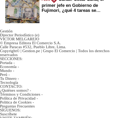
G
primer jefe en Gobierno de
Fujimori, ¿qué 4 tareas se
marcan urgentes?
Gestión
Director Periodístico (e)
VÍCTOR MELGAREJO
© Empresa Editora El Comercio S.A.
Calle Paracas #532, Pueblo Libre, Lima.
Copyright© | Gestion.pe | Grupo El Comercio | Todos los derechos
reservados
SECCIONES:
Portada
-
Economía
-
Mundo
-
Perú
-
Tu Dinero
-
Tecnología
CONTACTO:
¿Quiénes somos?
-
Términos y Condiciones
-
Política de Privacidad
-
Politica de Cookies
-
Preguntas Frecuentes
SÍGUENOS:
Suscríbete
VISITE TAMBIÉN: