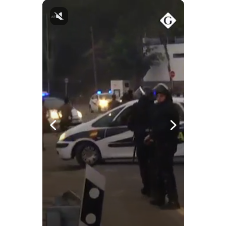
Notas Contratadas
Podcast
Gestión TV
Videos
Fotogalerías
gestion.pe
¿quiénes
Somos?
Términos
Y
Condiciones
Política
De
Privacidad