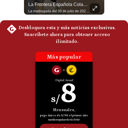
Abelardo De La Espriella Se Reúne Con Javier Milei En Cali | Gestión Mundo
La Frontera Española Colapsa ¿Qué Está Pasando En Ceuta? | Gestión Mundo
Politica
El presidente electo de Colombia, Abelardo de la Espriella, sostuvo una reunión bilateral en Cali con el mandatario argentino Javier Milei. El encuentro se dio pocas horas antes de la ceremonia de investidura presidencial para el periodo 2026-2030, marcando el inicio de una nueva alianza estratégica regional. #DeLaEspriella #JavierMilei #Colombia #Argentina #PoliticaLatina #Shorts 👉 Suscríbete y activa la campana para no perderte nuestro análisis diario. 🌎 Síguenos en nuestras redes sociales: 📌 Web oficial: https://gestion.pe/mundo/ 📌 LinkedIn: http://bit.ly/3HYIET0 📌 X (Twitter): http://bit.ly/4noZtX9 📌 TikTok: http://bit.ly/4evB6TO
La madrugada del 30 de julio de 2026 marcó un antes y un después en el Estrecho de Gibraltar. En cuestión de horas, cerca de 72.000 migrantes marroquíes ingresaron al territorio español de Ceuta, desbordando por completo a una ciudad de apenas 85.000 habitantes. En este video, explicamos los detalles de la emergencia humana y las ramificaciones geopolíticas del conflicto: la trampa de los rumores en redes sociales, el rol de Marruecos, el acercamiento de España a Argelia y la respuesta de la Unión Europea ante las amenazas de suspensión del Tratado Schengen. #Ceuta #España #Marruecos #Geopolitica #PedroSanchez #NoticiasInternacionales #Schengen #Europa #CrisisMigratoria 👉 Suscríbete y activa la campana para no perderte nuestro análisis diario. 🌎 Síguenos en nuestras redes sociales: 📌 Web oficial: https://gestion.pe/mundo/ 📌 LinkedIn: http://bit.ly/3HYIET0 📌 X (Twitter): http://bit.ly/4noZtX9 📌 TikTok: http://bit.ly/4evB6TO
De
Cookies
Preguntas
Frecuentes