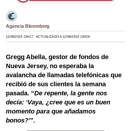
Moda
Estilos
Agencia Bloomberg
Mundo
12/08/2024 13H17
- ACTUALIZADO A 12/08/2024 13H28
EEUU
México
Gregg Abella, gestor de fondos de
Nueva Jersey, no esperaba la
España
avalancha de llamadas telefónicas que
Internacional
recibió de sus clientes la semana
Tecnología
pasada. “
De repente, la gente nos
decía: ‘Vaya, ¿cree que es un buen
Club del Suscriptor
momento para que añadamos
Mix
bonos?’
”.
G de Gestión