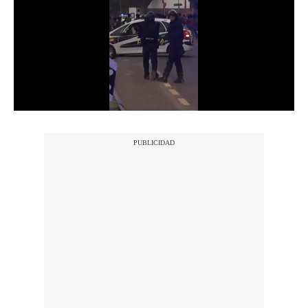
Notas Contratadas
Podcast
Gestión TV
Videos
Fotogalerías
gestion.pe
¿quiénes
Somos?
Términos
Y
Condiciones
Política
De
Privacidad