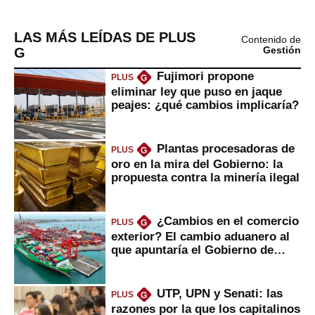
LAS MÁS LEÍDAS DE PLUS
Contenido de
G
Gestión
Fujimori propone
PLUS
G
eliminar ley que puso en jaque
peajes: ¿qué cambios implicaría?
Plantas procesadoras de
PLUS
G
oro en la mira del Gobierno: la
propuesta contra la minería ilegal
¿Cambios en el comercio
PLUS
G
exterior? El cambio aduanero al
que apuntaría el Gobierno de
Fujimori
UTP, UPN y Senati: las
PLUS
G
razones por la que los capitalinos