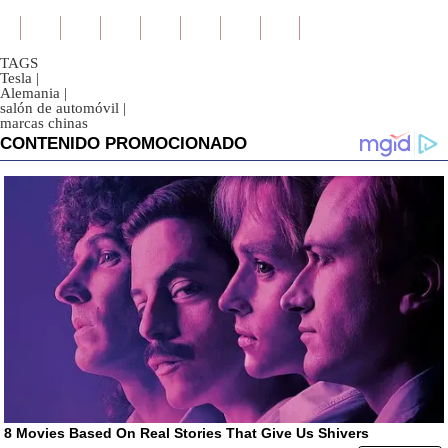
TAGS
Tesla
|
Alemania
|
salón de automóvil
|
marcas chinas