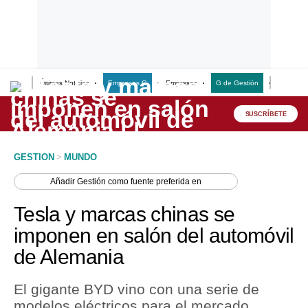
Últimas Noticias
Empresas G
Empresas
G de Gestión
Finanzas
Lo último
Peru Quiosco
SUSCRÍBETE
Portada
GESTION
>
MUNDO
Empresas
Añadir
Gestión
como fuente preferida en
Management & Empleo
Tesla y marcas chinas se
Economía
imponen en salón del automóvil
de Alemania
Mercados
Perú
El gigante BYD vino con una serie de
modelos eléctricos para el mercado
Política