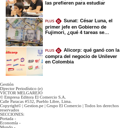
las prefieren para estudiar
Sunat: César Luna, el
PLUS
G
primer jefe en Gobierno de
Fujimori, ¿qué 4 tareas se
marcan urgentes?
Alicorp: qué ganó con la
PLUS
G
compra del negocio de Unilever
en Colombia
Gestión
Director Periodístico (e)
VÍCTOR MELGAREJO
© Empresa Editora El Comercio S.A.
Calle Paracas #532, Pueblo Libre, Lima.
Copyright© | Gestion.pe | Grupo El Comercio | Todos los derechos
reservados
SECCIONES:
Portada
-
Economía
-
Mundo
-