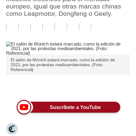
europeo, igual que otras marcas chinas
Tu Dinero
como Leapmotor, Dongfeng o Geely.
Finanzas Personales
Inmobiliarias
Plus G
Opinión
El salón de Múnich estará marcado, como la edición de
2021, por las protestas medioambientales. (Foto:
Referencial)
Editorial
Pregunta de hoy
Únete a nuestro canal
Blogs
Suscríbete a YouTube
Tendencias
Lujo
Viajes