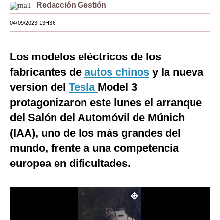
Redacción Gestión
Moda
04/09/2023 13H36
Estilos
Mundo
Los modelos eléctricos de los
fabricantes de
autos chinos
y la nueva
EEUU
version del
Tesla
Model 3
México
protagonizaron este lunes el arranque
España
del Salón del Automóvil de Múnich
(IAA), uno de los más grandes del
Internacional
mundo, frente a una competencia
Tecnología
europea en dificultades.
Club del Suscriptor
Mix
G de Gestión