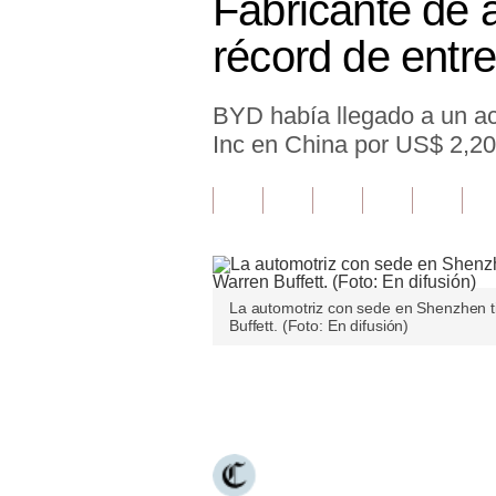
Fabricante de a
Finanzas Personales
récord de entr
Inmobiliarias
BYD había llegado a un ac
Plus G
Inc en China por US$ 2,20
Opinión
Editorial
Pregunta de hoy
Blogs
La automotriz con sede en Shenzhen 
Buffett. (Foto: En difusión)
Tendencias
Lujo
Únete a nuestro canal
Viajes
Moda