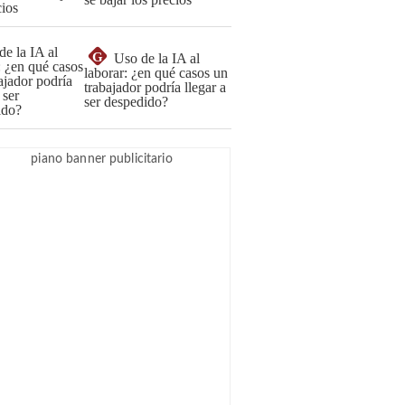
G
Uso de la IA al
laborar: ¿en qué casos un
trabajador podría llegar a
ser despedido?