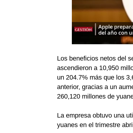
Podcast
Gestión TV
Videos
Fotogalerías
Los beneficios netos del s
gestion.pe
ascendieron a 10,950 mill
¿quiénes
un 204.7% más que los 3,
Somos?
anterior, gracias a un aum
Términos
260,120 millones de yuane
Y
Condiciones
Política
La empresa obtuvo una uti
De
Privacidad
yuanes en el trimestre abr
Politica