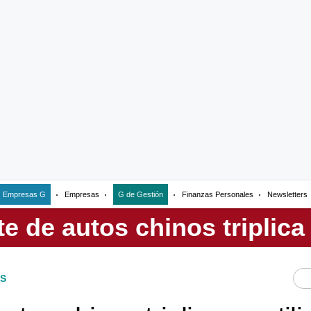
Empresas G
Empresas
G de Gestión
Finanzas Personales
Newsletters
S