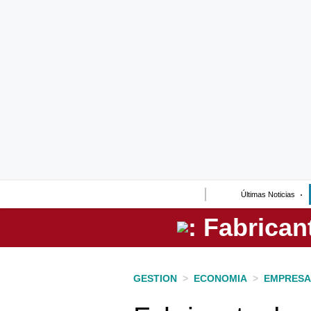
Lo último
Peru Quiosco
Portada
Empresas
Management & Empleo
Economía
Últimas Noticias
Mercados
Perú
Política
GESTION
>
ECONOMIA
>
EMPRESA
Tu Dinero