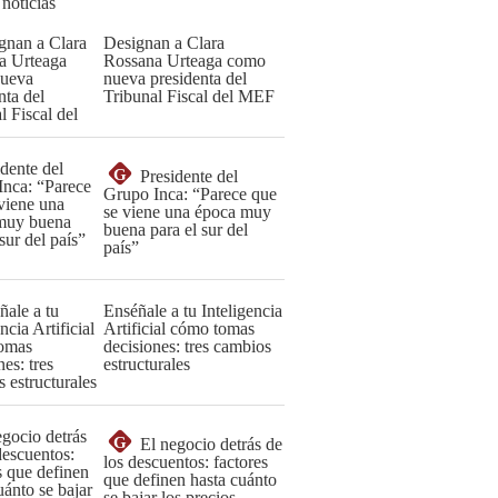
 noticias
Designan a Clara
Rossana Urteaga como
nueva presidenta del
Tribunal Fiscal del MEF
G
Presidente del
Grupo Inca: “Parece que
se viene una época muy
buena para el sur del
país”
Enséñale a tu Inteligencia
Artificial cómo tomas
decisiones: tres cambios
estructurales
G
El negocio detrás de
los descuentos: factores
que definen hasta cuánto
se bajar los precios