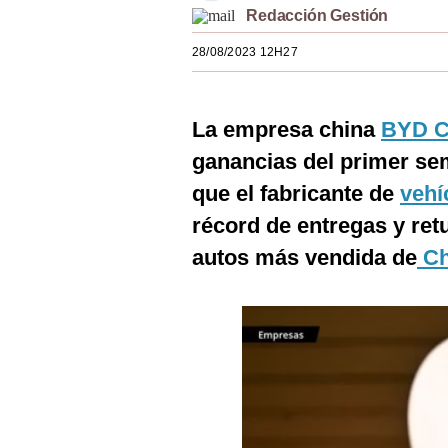
Redacción Gestión
Estilos
28/08/2023 12H27
Mundo
EEUU
La empresa china
BYD C
México
ganancias del primer se
España
que el fabricante de
vehí
Internacional
récord de entregas y re
autos más vendida de
Ch
Tecnología
Club del Suscriptor
Mix
G de Gestión
Notas Contratadas