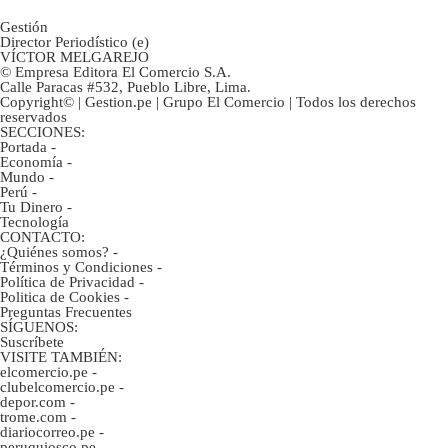
Gestión
Director Periodístico (e)
VÍCTOR MELGAREJO
© Empresa Editora El Comercio S.A.
Calle Paracas #532, Pueblo Libre, Lima.
Copyright© | Gestion.pe | Grupo El Comercio | Todos los derechos
reservados
SECCIONES:
Portada
-
Economía
-
Mundo
-
Perú
-
Tu Dinero
-
Tecnología
CONTACTO:
¿Quiénes somos?
-
Términos y Condiciones
-
Política de Privacidad
-
Politica de Cookies
-
Preguntas Frecuentes
SÍGUENOS:
Suscríbete
VISITE TAMBIÉN:
elcomercio.pe
-
clubelcomercio.pe
-
depor.com
-
trome.com
-
diariocorreo.pe
-
peruquiosco.pe
-