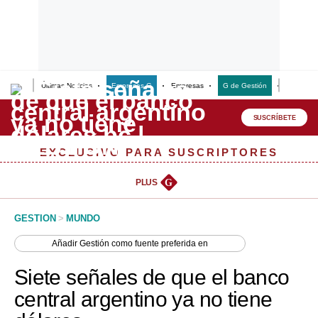
Últimas Noticias
Empresas G
Empresas
G de Gestión
Finanzas
Lo último
Peru Quiosco
SUSCRÍBETE
Portada
EXCLUSIVO PARA SUSCRIPTORES
Empresas
PLUS
G
Management & Empleo
GESTION
>
MUNDO
Economía
Añadir
Gestión
como fuente preferida en
Mercados
Siete señales de que el banco
Perú
central argentino ya no tiene
Política