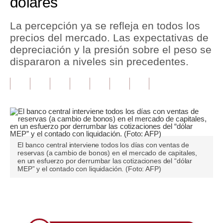
dólares
Tu Dinero
La percepción ya se refleja en todos los
precios del mercado. Las expectativas de
Finanzas Personales
depreciación y la presión sobre el peso se
Inmobiliarias
dispararon a niveles sin precedentes.
Plus G
Opinión
Editorial
Pregunta de hoy
El banco central interviene todos los días con ventas de
reservas (a cambio de bonos) en el mercado de capitales,
Blogs
en un esfuerzo por derrumbar las cotizaciones del “dólar
MEP” y el contado con liquidación. (Foto: AFP)
Tendencias
Lujo
Únete a nuestro canal
Viajes