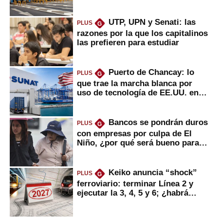
usuarios?
UTP, UPN y Senati: las
PLUS
G
razones por la que los capitalinos
las prefieren para estudiar
Puerto de Chancay: lo
PLUS
G
que trae la marcha blanca por
uso de tecnología de EE.UU. en
mercancías
Bancos se pondrán duros
PLUS
G
con empresas por culpa de El
Niño, ¿por qué será bueno para
ahorristas?
Keiko anuncia “shock”
PLUS
G
ferroviario: terminar Línea 2 y
ejecutar la 3, 4, 5 y 6; ¿habrá
avances?