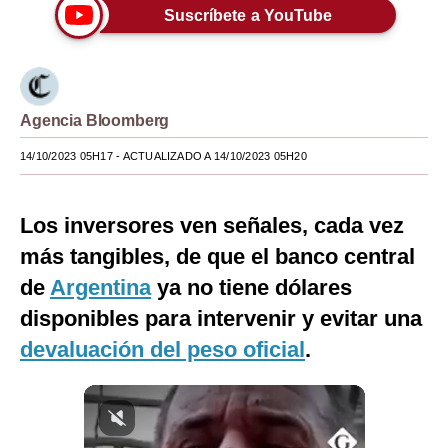
Suscríbete a YouTube
Moda
Estilos
Mundo
Agencia Bloomberg
EEUU
14/10/2023 05H17
- ACTUALIZADO A 14/10/2023 05H20
México
Los inversores ven señales, cada vez
España
más tangibles, de que el banco central
Internacional
de
Argentina
ya no tiene dólares
Tecnología
disponibles para intervenir y evitar una
devaluación del peso oficial
.
Club del Suscriptor
Mix
G de Gestión