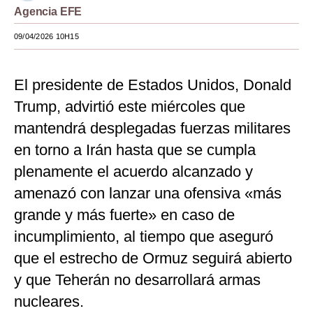
Agencia EFE
Moda
09/04/2026 10H15
Estilos
Mundo
El presidente de Estados Unidos, Donald
Trump, advirtió este miércoles que
EEUU
mantendrá desplegadas fuerzas militares
México
en torno a Irán hasta que se cumpla
España
plenamente el acuerdo alcanzado y
Internacional
amenazó con lanzar una ofensiva «más
grande y más fuerte» en caso de
Tecnología
incumplimiento, al tiempo que aseguró
Club del Suscriptor
que el estrecho de Ormuz seguirá abierto
Mix
y que Teherán no desarrollará armas
nucleares.
G de Gestión