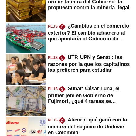
oro en la mira del Gobierno: la
propuesta contra la minería ilegal
¿Cambios en el comercio
PLUS
G
exterior? El cambio aduanero al
que apuntaría el Gobierno de
Fujimori
UTP, UPN y Senati: las
PLUS
G
razones por la que los capitalinos
las prefieren para estudiar
Sunat: César Luna, el
PLUS
G
primer jefe en Gobierno de
Fujimori, ¿qué 4 tareas se
marcan urgentes?
Alicorp: qué ganó con la
PLUS
G
compra del negocio de Unilever
en Colombia