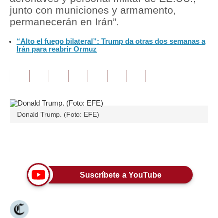
junto con municiones y armamento,
Tu Dinero
permanecerán en Irán”.
Finanzas Personales
“Alto el fuego bilateral”: Trump da otras dos semanas a
Irán para reabrir Ormuz
Inmobiliarias
Plus G
Opinión
Donald Trump. (Foto: EFE)
Editorial
Pregunta de hoy
Únete a nuestro canal
Blogs
Tendencias
Suscríbete a YouTube
Lujo
Viajes