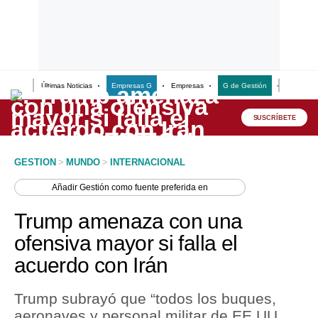
Últimas Noticias
Empresas G
Empresas
G de Gestión
Finanzas
Lo último
Peru Quiosco
SUSCRÍBETE
Portada
GESTION
>
MUNDO
>
INTERNACIONAL
Empresas
Añadir
Gestión
como fuente preferida en
Management & Empleo
Trump amenaza con una
Economía
ofensiva mayor si falla el
acuerdo con Irán
Mercados
Perú
Trump subrayó que “todos los buques,
aeronaves y personal militar de EE.UU.,
Política