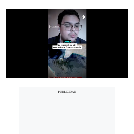
Notas Contratadas
Podcast
Gestión TV
Videos
Fotogalerías
gestion.pe
¿quiénes
Somos?
Términos
Y
Condiciones
Política
De
Privacidad