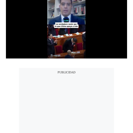
Notas Contratadas
Podcast
Gestión TV
Videos
Fotogalerías
gestion.pe
¿quiénes
Somos?
Términos
Y
Condiciones
Política
De
Privacidad