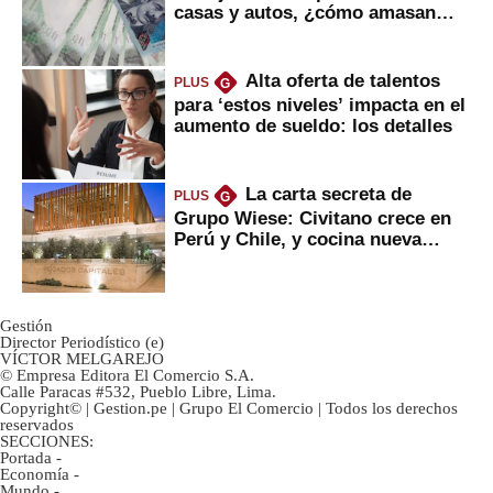
casas y autos, ¿cómo amasan
tanta liquidez?
Alta oferta de talentos
PLUS
G
para ‘estos niveles’ impacta en el
aumento de sueldo: los detalles
La carta secreta de
PLUS
G
Grupo Wiese: Civitano crece en
Perú y Chile, y cocina nueva
marca
Gestión
Director Periodístico (e)
VÍCTOR MELGAREJO
© Empresa Editora El Comercio S.A.
Calle Paracas #532, Pueblo Libre, Lima.
Copyright© | Gestion.pe | Grupo El Comercio | Todos los derechos
reservados
SECCIONES:
Portada
-
Economía
-
Mundo
-