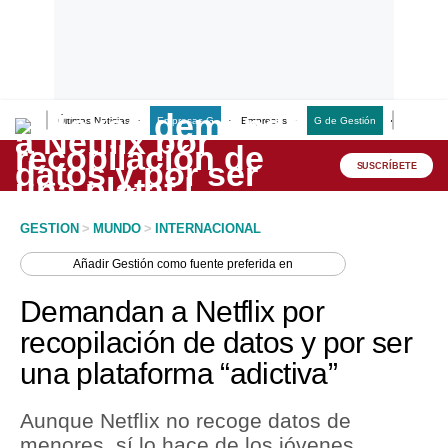
Últimas Noticias
Empresas G
Empresas
G de Gestión
Finanzas
Lo último
Peru Quiosco
SUSCRÍBETE
Portada
GESTION
>
MUNDO
>
INTERNACIONAL
Empresas
Añadir
Gestión
como fuente preferida en
Management & Empleo
Demandan a Netflix por
Economía
recopilación de datos y por ser
una plataforma “adictiva”
Mercados
Perú
Aunque Netflix no recoge datos de
menores, sí lo hace de los jóvenes
Política