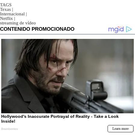
TAGS
Texas
|
Internacional
|
Netflix
|
streaming de vídeo