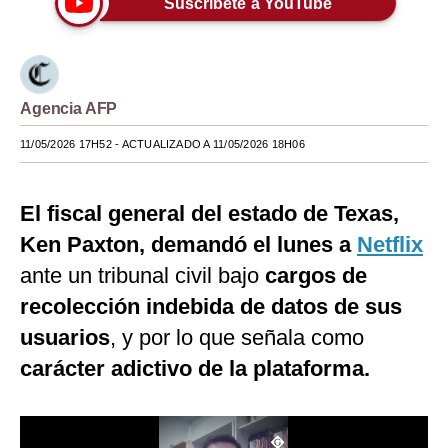
Suscríbete a YouTube
Moda
Estilos
Agencia AFP
Mundo
11/05/2026 17H52
- ACTUALIZADO A 11/05/2026 18H06
EEUU
México
El fiscal general del estado de Texas,
España
Ken Paxton, demandó el lunes a
Netflix
Internacional
ante un tribunal civil bajo
cargos de
recolección indebida de datos de sus
Tecnología
usuarios
, y por lo que señala como
Club del Suscriptor
carácter adictivo de la plataforma.
Mix
G de Gestión