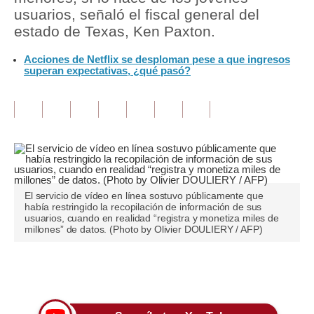
usuarios, señaló el fiscal general del
Tu Dinero
estado de Texas, Ken Paxton.
Finanzas Personales
Acciones de Netflix se desploman pese a que ingresos
superan expectativas, ¿qué pasó?
Inmobiliarias
Plus G
Opinión
Editorial
Pregunta de hoy
El servicio de vídeo en línea sostuvo públicamente que
había restringido la recopilación de información de sus
usuarios, cuando en realidad “registra y monetiza miles de
Blogs
millones” de datos. (Photo by Olivier DOULIERY / AFP)
Tendencias
Únete a nuestro canal
Lujo
Viajes