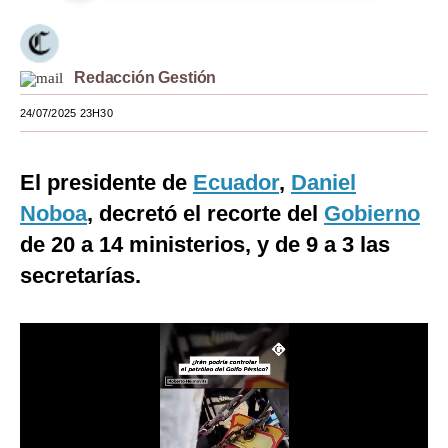
Moda
Estilos
Redacción Gestión
Mundo
24/07/2025 23H30
EEUU
El presidente de
Ecuador
,
Daniel
México
Noboa
, decretó el recorte del
Gobierno
España
de 20 a 14 ministerios, y de 9 a 3 las
Internacional
secretarías.
Tecnología
Club del Suscriptor
Mix
G de Gestión