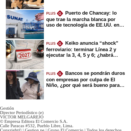
Puerto de Chancay: lo
PLUS
G
que trae la marcha blanca por
uso de tecnología de EE.UU. en
mercancías
Keiko anuncia “shock”
PLUS
G
ferroviario: terminar Línea 2 y
ejecutar la 3, 4, 5 y 6; ¿habrá
avances?
Bancos se pondrán duros
PLUS
G
con empresas por culpa de El
Niño, ¿por qué será bueno para
ahorristas?
Gestión
Director Periodístico (e)
VÍCTOR MELGAREJO
© Empresa Editora El Comercio S.A.
Calle Paracas #532, Pueblo Libre, Lima.
Copyright© | Gestion.pe | Grupo El Comercio | Todos los derechos