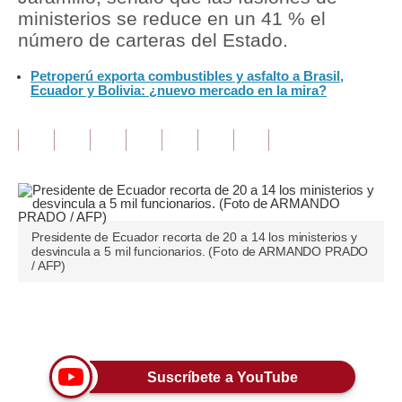
ministerios se reduce en un 41 % el
Tu Dinero
número de carteras del Estado.
Finanzas Personales
Petroperú exporta combustibles y asfalto a Brasil,
Ecuador y Bolivia: ¿nuevo mercado en la mira?
Inmobiliarias
Plus G
Opinión
Editorial
Presidente de Ecuador recorta de 20 a 14 los ministerios y
Pregunta de hoy
desvincula a 5 mil funcionarios. (Foto de ARMANDO PRADO
/ AFP)
Blogs
Tendencias
Únete a nuestro canal
Lujo
Suscríbete a YouTube
Viajes