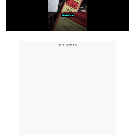
Notas Contratadas
Podcast
Gestión TV
Videos
Fotogalerías
gestion.pe
¿quiénes
Somos?
Términos
Y
Condiciones
Política
De
Privacidad