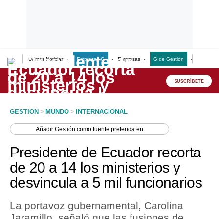
Últimas Noticias
Empresas G
Empresas
G de Gestión
Finanzas
Lo último
Peru Quiosco
SUSCRÍBETE
Portada
GESTION
>
MUNDO
>
INTERNACIONAL
Empresas
Añadir
Gestión
como fuente preferida en
Management & Empleo
Presidente de Ecuador recorta
Economía
de 20 a 14 los ministerios y
desvincula a 5 mil funcionarios
Mercados
Perú
La portavoz gubernamental, Carolina
Jaramillo, señaló que las fusiones de
Política