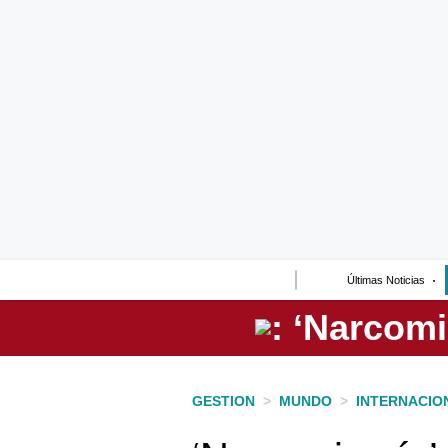
Lo último
Peru Quiosco
Portada
Empresas
Management & Empleo
Economía
Últimas Noticias
Mercados
Perú
Política
GESTION
>
MUNDO
>
INTERNACIO
Tu Dinero