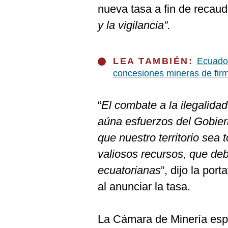
De
nueva tasa a fin de recaud
Cookies
y la vigilancia”.
Preguntas
Frecuentes
LEA TAMBIÉN:
Ecuador
concesiones mineras de fir
“
El combate a la ilegalidad
aúna esfuerzos del Gobier
que nuestro territorio sea
valiosos recursos, que debe
ecuatorianas
”, dijo la por
al anunciar la tasa.
La Cámara de Minería espe