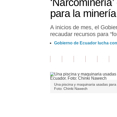
‘Narcominería’
Finanzas Personales
para la minería
Inmobiliarias
A inicios de mes, el Gobie
Plus G
recaudar recursos para “fort
Opinión
Gobierno de Ecuador lucha contr
Editorial
Pregunta de hoy
Blogs
Tendencias
Una piscina y maquinaria usadas para l
Foto: Chinki Nawech
Lujo
Viajes
Únete a nuestro canal
Moda