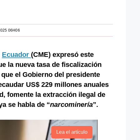
2025 06H06
e
Ecuador
(CME) expresó este
e la nueva tasa de fiscalización
a que el Gobierno del presidente
ecaudar US$ 229 millones anuales
d, fomente la extracción ilegal de
ya se habla de “
narcominería
”.
Lea el artículo