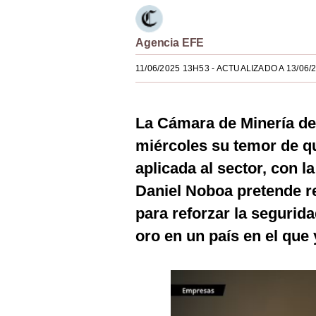
Estilos
Mundo
Agencia EFE
11/06/2025 13H53
- ACTUALIZADO A 13/06/
EEUU
México
La Cámara de Minería d
España
miércoles su temor de qu
Internacional
aplicada al sector, con l
Tecnología
Daniel Noboa pretende r
para reforzar la segurida
Club del Suscriptor
oro en un país en el que 
Mix
G de Gestión
Notas Contratadas