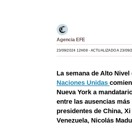
Estilos
Únete a nuestro canal
Mundo
EEUU
Agencia EFE
México
23/09/2024 12H08
- ACTUALIZADO A 23/09/
España
Internacional
La semana de Alto Nivel
Tecnología
Naciones Unidas
comien
Club del Suscriptor
Nueva York a mandatarios
Mix
entre las ausencias más 
presidentes de China, Xi 
G de Gestión
Venezuela, Nicolás Madu
Notas Contratadas