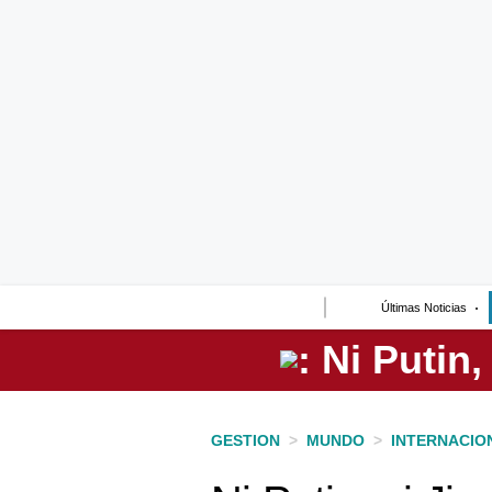
Lo último
Peru Quiosco
Portada
Empresas
Management & Empleo
Economía
Últimas Noticias
Mercados
Perú
Política
GESTION
>
MUNDO
>
INTERNACIO
Tu Dinero