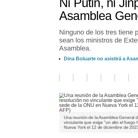
Ni Putin, ni Ji
Finanzas Personales
Asamblea Gen
Inmobiliarias
Ninguno de los tres tiene 
Plus G
sean los ministros de Exte
Opinión
Asamblea.
Editorial
Dina Boluarte no asistirá a Asa
Pregunta de hoy
Blogs
Tendencias
Lujo
Una reunión de la Asamblea General d
Viajes
vinculante que exige "un alto el fueg
Nueva York el 12 de diciembre de 20
Moda