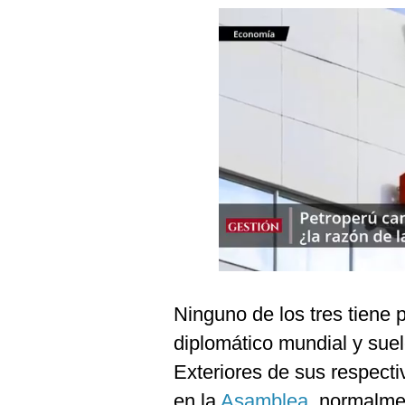
Podcast
Gestión TV
Videos
Fotogalerías
gestion.pe
¿quiénes
Somos?
Términos
Y
Condiciones
Ninguno de los tres tiene p
Política
diplomático mundial y suel
De
Privacidad
Exteriores de sus respecti
Politica
en la
Asamblea
, normalmen