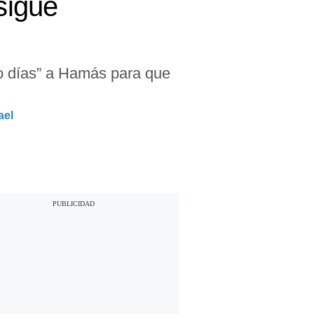
sigue
ro días” a Hamás para que
ael