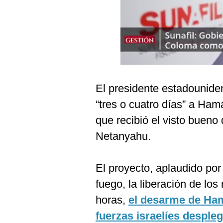
Podcast
Gestión TV
Videos
Fotogalerías
El presidente estadounide
“tres o cuatro días” a Ham
gestion.pe
que recibió el visto bueno 
¿quiénes
Netanyahu.
Somos?
Términos
Y
El proyecto, aplaudido por
Condiciones
fuego, la liberación de los
Política
De
horas,
el desarme de Ham
Privacidad
fuerzas israelíes desple
Politica