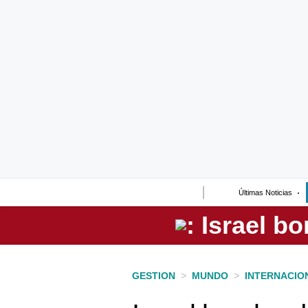
Lo último
Peru Quiosco
Portada
Empresas
Management & Empleo
Economía
Últimas Noticias
Mercados
Perú
Política
GESTION
>
MUNDO
>
INTERNACIO
Tu Dinero