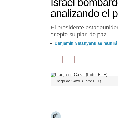
Israel bombar
Finanzas Personales
analizando el 
Inmobiliarias
El presidente estadounide
Plus G
acepte su plan de paz.
Opinión
Benjamín Netanyahu se reunirá 
Editorial
Pregunta de hoy
Blogs
Franja de Gaza. (Foto: EFE)
Tendencias
Lujo
Únete a nuestro canal
Viajes
Moda