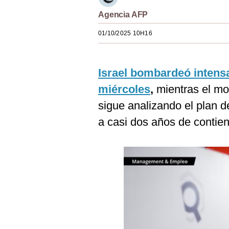
Estilos
Agencia AFP
Mundo
01/10/2025 10H16
EEUU
Israel bombardeó intens
México
miércoles
,
mientras el mo
España
sigue analizando el plan 
Internacional
a casi dos años de contie
Tecnología
Club del Suscriptor
Mix
G de Gestión
Notas Contratadas