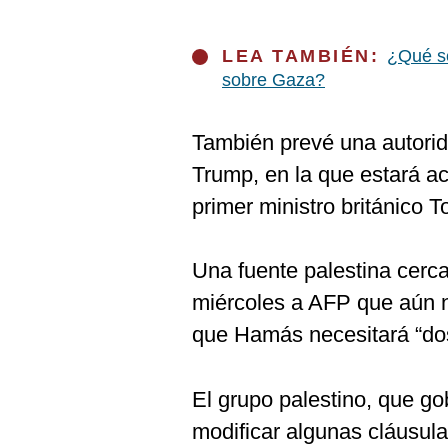
De
Cookies
Preguntas
LEA TAMBIÉN:
¿Qué se
Frecuentes
sobre Gaza?
También prevé una autorida
Trump, en la que estará a
primer ministro británico To
Una fuente palestina cerca
miércoles a AFP que aún n
que Hamás necesitará “dos
El grupo palestino, que g
modificar algunas cláusula