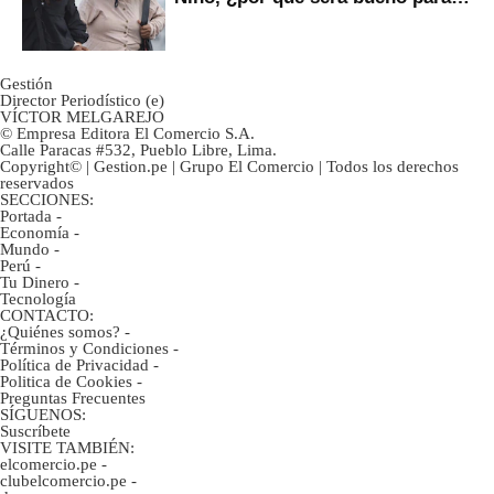
ahorristas?
Gestión
Director Periodístico (e)
VÍCTOR MELGAREJO
© Empresa Editora El Comercio S.A.
Calle Paracas #532, Pueblo Libre, Lima.
Copyright© | Gestion.pe | Grupo El Comercio | Todos los derechos
reservados
SECCIONES:
Portada
-
Economía
-
Mundo
-
Perú
-
Tu Dinero
-
Tecnología
CONTACTO:
¿Quiénes somos?
-
Términos y Condiciones
-
Política de Privacidad
-
Politica de Cookies
-
Preguntas Frecuentes
SÍGUENOS:
Suscríbete
VISITE TAMBIÉN:
elcomercio.pe
-
clubelcomercio.pe
-