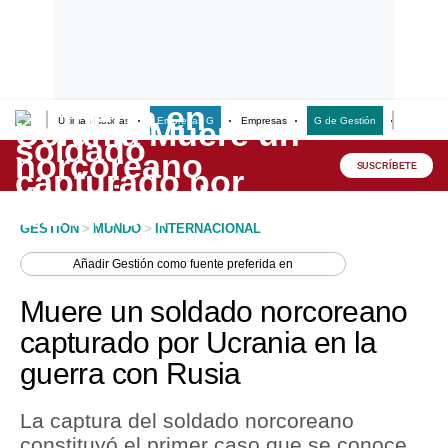
Últimas Noticias
Empresas G
Empresas
G de Gestión
Finanzas
Lo último
Peru Quiosco
SUSCRÍBETE
Portada
GESTION
>
MUNDO
>
INTERNACIONAL
Empresas
Añadir
Gestión
como fuente preferida en
Management & Empleo
Muere un soldado norcoreano
Economía
capturado por Ucrania en la
guerra con Rusia
Mercados
Perú
La captura del soldado norcoreano
constituyó el primer caso que se conoce
Política