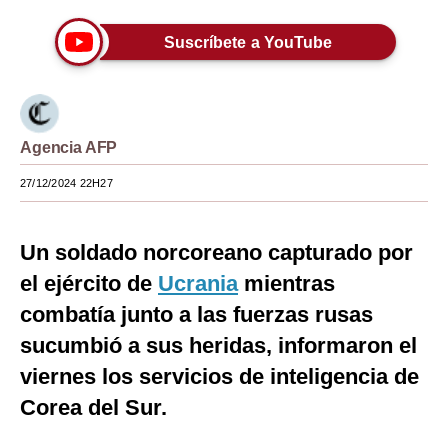
Moda
Suscríbete a YouTube
Estilos
Mundo
Agencia AFP
EEUU
27/12/2024 22H27
México
España
Un soldado norcoreano capturado por
Internacional
el ejército de
Ucrania
mientras
Tecnología
combatía junto a las fuerzas rusas
sucumbió a sus heridas, informaron el
Club del Suscriptor
viernes los servicios de inteligencia de
Mix
Corea del Sur.
G de Gestión