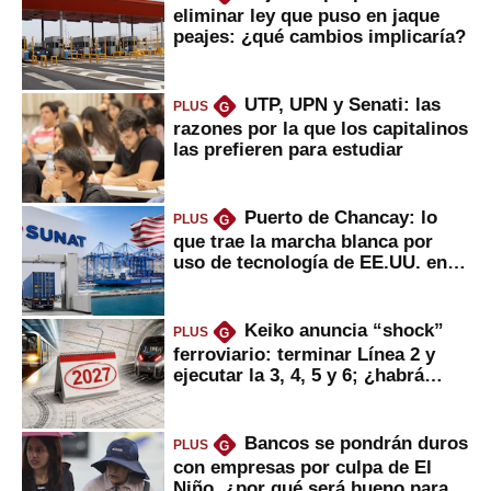
eliminar ley que puso en jaque
peajes: ¿qué cambios implicaría?
UTP, UPN y Senati: las
PLUS
G
razones por la que los capitalinos
las prefieren para estudiar
Puerto de Chancay: lo
PLUS
G
que trae la marcha blanca por
uso de tecnología de EE.UU. en
mercancías
Keiko anuncia “shock”
PLUS
G
ferroviario: terminar Línea 2 y
ejecutar la 3, 4, 5 y 6; ¿habrá
avances?
Bancos se pondrán duros
PLUS
G
con empresas por culpa de El
Niño, ¿por qué será bueno para