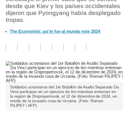
desde que Kiev y los países occidentales
Tu Dinero
dijeron que Pyongyang había desplegado
tropas.
Finanzas Personales
The Economist: así le fue al mundo este 2024
Inmobiliarias
Plus G
Opinión
Editorial
Pregunta de hoy
Soldados ucranianos del 1er Batallón de Asalto Separado Da
Blogs
Vinci participan en un ejercicio de tiro mientras entrenan en
la región de Dnipropetrovsk, el 12 de diciembre de 2024, en
medio de la invasión rusa de Ucrania. (Foto: Roman
Tendencias
PILIPEY / AFP)
Lujo
Únete a nuestro canal
Viajes