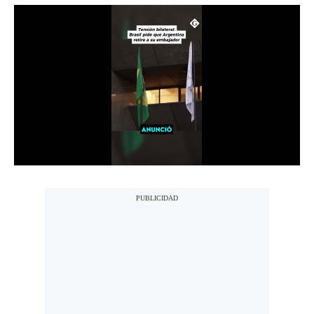
Notas Contratadas
Podcast
Gestión TV
Videos
Fotogalerías
gestion.pe
¿quiénes
Somos?
Términos
Y
Condiciones
Política
De
Privacidad