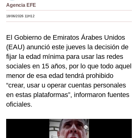
Agencia EFE
Moda
18/06/2026 11H12
Estilos
Mundo
El Gobierno de Emiratos Árabes Unidos
(EAU) anunció este jueves la decisión de
EEUU
fijar la edad mínima para usar las redes
México
sociales en 15 años, por lo que todo aquel
España
menor de esa edad tendrá prohibido
Internacional
“crear, usar u operar cuentas personales
en estas plataformas”, informaron fuentes
Tecnología
oficiales.
Club del Suscriptor
Mix
G de Gestión