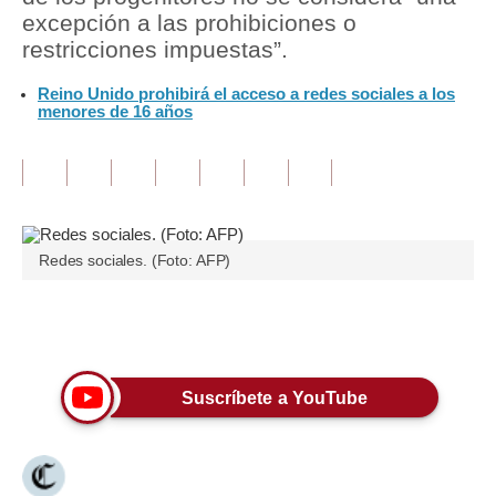
excepción a las prohibiciones o
Tu Dinero
restricciones impuestas”.
Finanzas Personales
Reino Unido prohibirá el acceso a redes sociales a los
menores de 16 años
Inmobiliarias
Plus G
Opinión
Redes sociales. (Foto: AFP)
Editorial
Pregunta de hoy
Únete a nuestro canal
Blogs
Tendencias
Suscríbete a YouTube
Lujo
Viajes