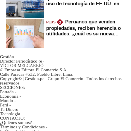
uso de tecnología de EE.UU. en
mercancías
Peruanos que venden
PLUS
G
propiedades, reciben herencia o
utilidades: ¿cuál es su nueva
inversión clave?
Gestión
Director Periodístico (e)
VÍCTOR MELGAREJO
© Empresa Editora El Comercio S.A.
Calle Paracas #532, Pueblo Libre, Lima.
Copyright© | Gestion.pe | Grupo El Comercio | Todos los derechos
reservados
SECCIONES:
Portada
-
Economía
-
Mundo
-
Perú
-
Tu Dinero
-
Tecnología
CONTACTO:
¿Quiénes somos?
-
Términos y Condiciones
-