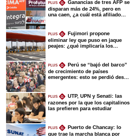
Ganancias de tres AFP se
PLUS
G
disparan más de 24%, pero en
una caen, ¿a cuál está afiliado
usted?
Fujimori propone
PLUS
G
eliminar ley que puso en jaque
peajes: ¿qué implicaría los
usuarios?
Perú se “bajó del barco”
PLUS
G
de crecimiento de países
emergentes: esto se perdió desde
2022
UTP, UPN y Senati: las
PLUS
G
razones por la que los capitalinos
las prefieren para estudiar
Puerto de Chancay: lo
PLUS
G
que trae la marcha blanca por