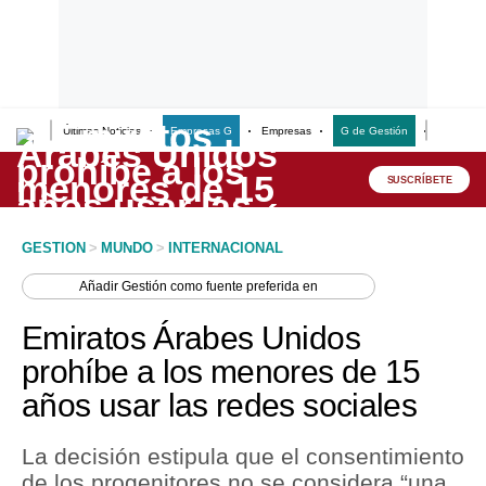
Últimas Noticias
Empresas G
Empresas
G de Gestión
Finanzas
Lo último
Peru Quiosco
SUSCRÍBETE
Portada
GESTION
>
MUNDO
>
INTERNACIONAL
Empresas
Añadir
Gestión
como fuente preferida en
Management & Empleo
Emiratos Árabes Unidos
Economía
prohíbe a los menores de 15
años usar las redes sociales
Mercados
Perú
La decisión estipula que el consentimiento
de los progenitores no se considera “una
Política