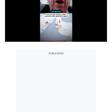
Notas Contratadas
Podcast
Gestión TV
Videos
Fotogalerías
gestion.pe
¿quiénes
Somos?
Términos
Y
Condiciones
Política
De
Privacidad