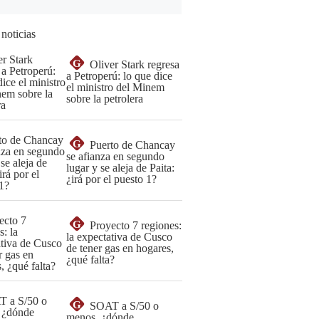
 noticias
G
Oliver Stark regresa
a Petroperú: lo que dice
el ministro del Minem
sobre la petrolera
G
Puerto de Chancay
se afianza en segundo
lugar y se aleja de Paita:
¿irá por el puesto 1?
G
Proyecto 7 regiones:
la expectativa de Cusco
de tener gas en hogares,
¿qué falta?
G
SOAT a S/50 o
menos, ¿dónde