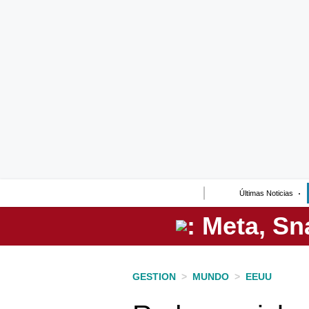
Lo último
Peru Quiosco
Portada
Empresas
Management & Empleo
Economía
Últimas Noticias
Mercados
Perú
Política
GESTION
>
MUNDO
>
EEUU
Tu Dinero