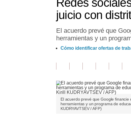
Redes sociales
Finanzas Personales
juicio con dist
Inmobiliarias
El acuerdo prevé que Goog
Plus G
herramientas y un program
Opinión
Cómo identificar ofertas de trab
Editorial
Pregunta de hoy
Blogs
Tendencias
El acuerdo prevé que Google financie 
Lujo
herramientas y un programa de educaci
KUDRYAVTSEV / AFP)
Viajes
Moda
Únete a nuestro canal