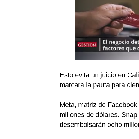
Podcast
Gestión TV
Videos
Fotogalerías
gestion.pe
Esto evita un juicio en Ca
¿quiénes
marcara la pauta para cien
Somos?
Términos
Y
Meta, matriz de Facebook 
Condiciones
millones de dólares. Snap 
Política
De
desembolsarán ocho millo
Privacidad
Politica