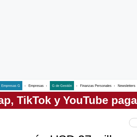
Empresas G
Empresas
G de Gestión
Finanzas Personales
Newsletters