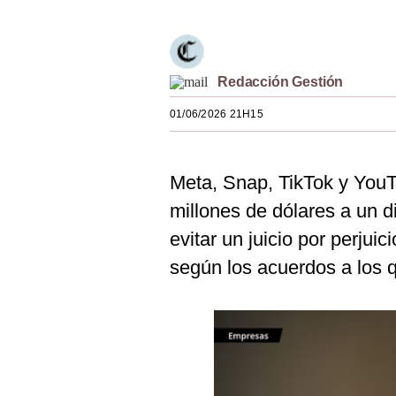
Estilos
Mundo
Redacción Gestión
EEUU
01/06/2026 21H15
México
España
Meta, Snap, TikTok y You
Internacional
millones de dólares a un d
Tecnología
evitar un juicio por perjui
según los acuerdos a los 
Club del Suscriptor
Mix
G de Gestión
Notas Contratadas