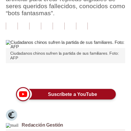
seres queridos fallecidos, conocidos como
Tu Dinero
“bots fantasmas”.
Finanzas Personales
Inmobiliarias
Plus G
Ciudadanos chinos sufren la partida de sus familiares. Foto:
Opinión
AFP
Editorial
Únete a nuestro canal
Pregunta de hoy
Blogs
Suscríbete a YouTube
Tendencias
Lujo
Redacción Gestión
Viajes