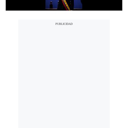
Notas Contratadas
Podcast
Gestión TV
Videos
Fotogalerías
gestion.pe
¿quiénes
Somos?
Términos
Y
Condiciones
Política
De
Privacidad