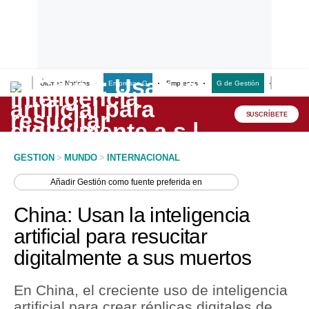
Últimas Noticias
Empresas G
Empresas
G de Gestión
Finanzas
Lo último
Peru Quiosco
SUSCRÍBETE
Portada
GESTION
>
MUNDO
>
INTERNACIONAL
Empresas
Añadir
Gestión
como fuente preferida en
Management & Empleo
China: Usan la inteligencia
Economía
artificial para resucitar
digitalmente a sus muertos
Mercados
Perú
En China, el creciente uso de inteligencia
artificial para crear réplicas digitales de
Política