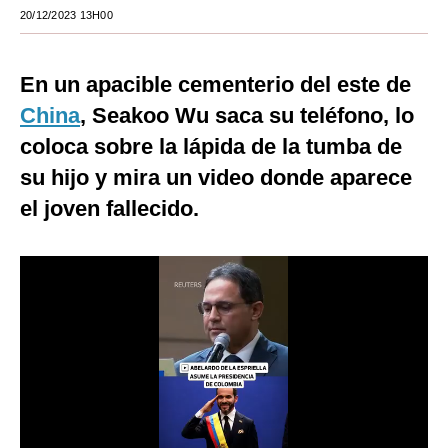
20/12/2023 13H00
Moda
Estilos
En un apacible cementerio del este de
Mundo
China
, Seakoo Wu saca su teléfono, lo
coloca sobre la lápida de la tumba de
EEUU
su hijo y mira un video donde aparece
México
el joven fallecido.
España
Internacional
Tecnología
Club del Suscriptor
Mix
G de Gestión