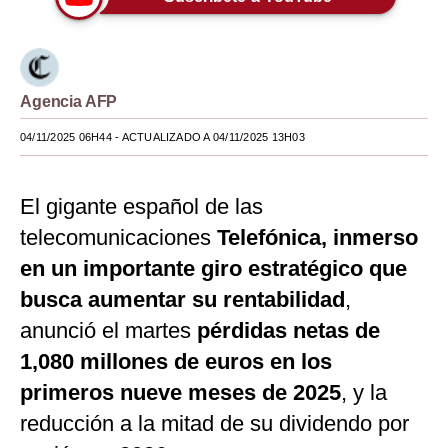
Moda
Estilos
Agencia AFP
Mundo
04/11/2025 06H44
- ACTUALIZADO A 04/11/2025 13H03
EEUU
México
El gigante español de las
España
telecomunicaciones
Telefónica, inmerso
en un importante giro estratégico que
Internacional
busca aumentar su rentabilidad
,
Tecnología
anunció el martes
pérdidas netas de
Club del Suscriptor
1,080 millones de euros en los
primeros nueve meses de 2025
, y la
Mix
reducción a la mitad de su dividendo por
G de Gestión