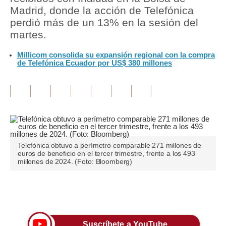
Madrid, donde la acción de Telefónica
Tu Dinero
perdió más de un 13% en la sesión del
martes.
Finanzas Personales
Millicom consolida su expansión regional con la compra
Inmobiliarias
de Telefónica Ecuador por US$ 380 millones
Plus G
Opinión
Editorial
Pregunta de hoy
Telefónica obtuvo a perímetro comparable 271 millones de
euros de beneficio en el tercer trimestre, frente a los 493
Blogs
millones de 2024. (Foto: Bloomberg)
Tendencias
Únete a nuestro canal
Lujo
Viajes
Suscríbete a YouTube