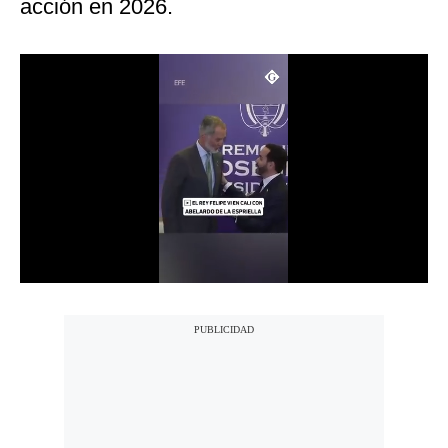
acción en 2026.
Notas Contratadas
Podcast
Gestión TV
Videos
Fotogalerías
gestion.pe
¿quiénes
Somos?
Términos
Y
Condiciones
Política
De
Privacidad