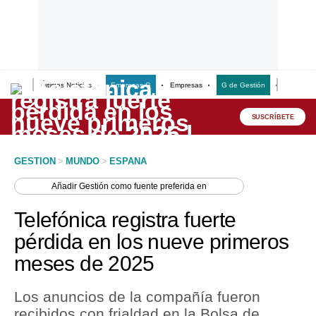
Últimas Noticias
Empresas G
Empresas
G de Gestión
Finanzas
Lo último
Peru Quiosco
SUSCRÍBETE
Portada
GESTION
>
MUNDO
>
ESPANA
Empresas
Añadir
Gestión
como fuente preferida en
Management & Empleo
Telefónica registra fuerte
Economía
pérdida en los nueve primeros
meses de 2025
Mercados
Perú
Los anuncios de la compañía fueron
recibidos con frialdad en la Bolsa de
Política