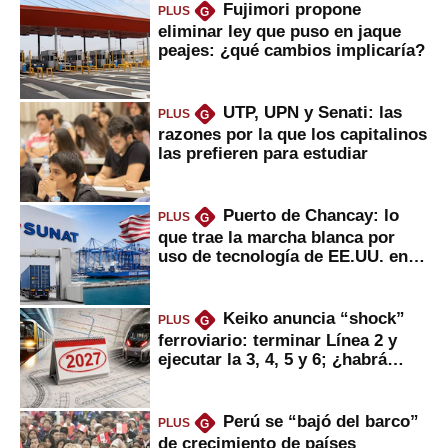
Fujimori propone
PLUS
G
eliminar ley que puso en jaque
peajes: ¿qué cambios implicaría?
UTP, UPN y Senati: las
PLUS
G
razones por la que los capitalinos
las prefieren para estudiar
Puerto de Chancay: lo
PLUS
G
que trae la marcha blanca por
uso de tecnología de EE.UU. en
mercancías
Keiko anuncia “shock”
PLUS
G
ferroviario: terminar Línea 2 y
ejecutar la 3, 4, 5 y 6; ¿habrá
avances?
Perú se “bajó del barco”
PLUS
G
de crecimiento de países