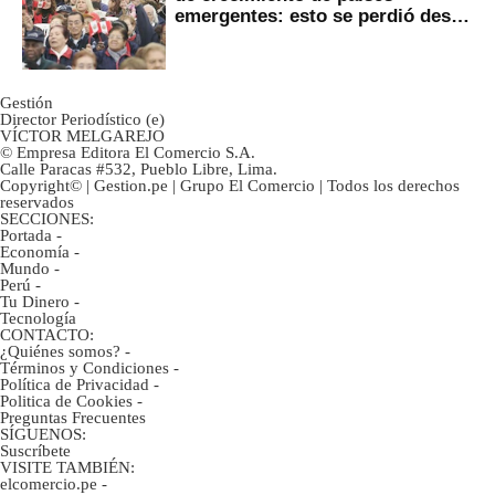
emergentes: esto se perdió desde
2022
Gestión
Director Periodístico (e)
VÍCTOR MELGAREJO
© Empresa Editora El Comercio S.A.
Calle Paracas #532, Pueblo Libre, Lima.
Copyright© | Gestion.pe | Grupo El Comercio | Todos los derechos
reservados
SECCIONES:
Portada
-
Economía
-
Mundo
-
Perú
-
Tu Dinero
-
Tecnología
CONTACTO:
¿Quiénes somos?
-
Términos y Condiciones
-
Política de Privacidad
-
Politica de Cookies
-
Preguntas Frecuentes
SÍGUENOS:
Suscríbete
VISITE TAMBIÉN:
elcomercio.pe
-