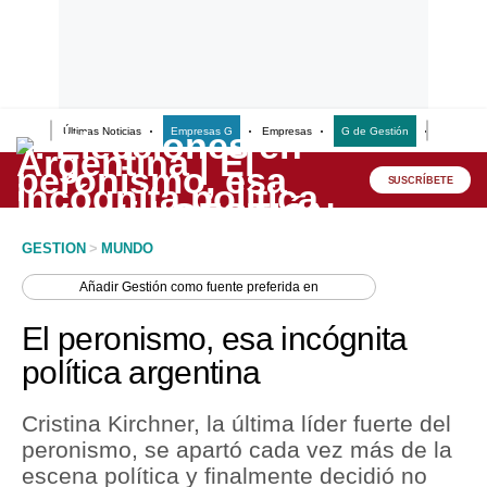
Últimas Noticias
Empresas G
Empresas
G de Gestión
Finanzas
Lo último
Peru Quiosco
SUSCRÍBETE
Portada
GESTION
>
MUNDO
Empresas
Añadir
Gestión
como fuente preferida en
Management & Empleo
El peronismo, esa incógnita
Economía
política argentina
Mercados
Cristina Kirchner, la última líder fuerte del
Perú
peronismo, se apartó cada vez más de la
escena política y finalmente decidió no
Política