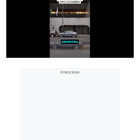
Notas Contratadas
Podcast
Gestión TV
Videos
Fotogalerías
gestion.pe
¿quiénes
Somos?
Términos
Y
Condiciones
Política
De
Privacidad