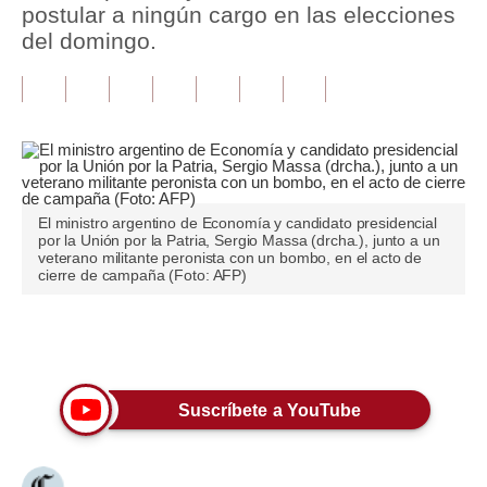
postular a ningún cargo en las elecciones
del domingo.
Tu Dinero
Finanzas Personales
Inmobiliarias
Plus G
Opinión
El ministro argentino de Economía y candidato presidencial
por la Unión por la Patria, Sergio Massa (drcha.), junto a un
veterano militante peronista con un bombo, en el acto de
Editorial
cierre de campaña (Foto: AFP)
Pregunta de hoy
Únete a nuestro canal
Blogs
Tendencias
Suscríbete a YouTube
Lujo
Viajes