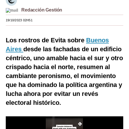
Moda
Redacción Gestión
Estilos
19/10/2023 02H51
Mundo
Los rostros de Evita sobre
Buenos
EEUU
Aires
desde las fachadas de un edificio
México
céntrico, uno amable hacia el sur y otro
crispado hacia el norte, resumen al
España
cambiante peronismo, el movimiento
Internacional
que ha dominado la política argentina y
Tecnología
lucha ahora por evitar un revés
Club del Suscriptor
electoral histórico.
Mix
G de Gestión