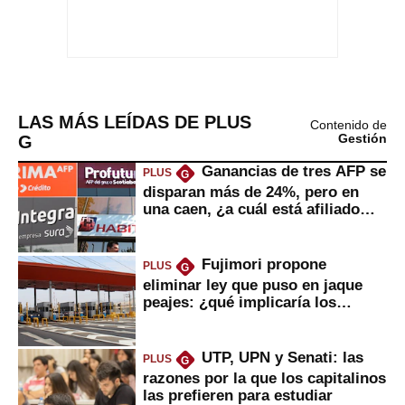
LAS MÁS LEÍDAS DE PLUS
Contenido de
G
Gestión
Ganancias de tres AFP se
PLUS
G
disparan más de 24%, pero en
una caen, ¿a cuál está afiliado
usted?
Fujimori propone
PLUS
G
eliminar ley que puso en jaque
peajes: ¿qué implicaría los
usuarios?
UTP, UPN y Senati: las
PLUS
G
razones por la que los capitalinos
las prefieren para estudiar