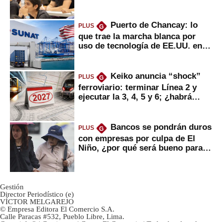
Puerto de Chancay: lo
PLUS
G
que trae la marcha blanca por
uso de tecnología de EE.UU. en
mercancías
Keiko anuncia “shock”
PLUS
G
ferroviario: terminar Línea 2 y
ejecutar la 3, 4, 5 y 6; ¿habrá
avances?
Bancos se pondrán duros
PLUS
G
con empresas por culpa de El
Niño, ¿por qué será bueno para
ahorristas?
Gestión
Director Periodístico (e)
VÍCTOR MELGAREJO
© Empresa Editora El Comercio S.A.
Calle Paracas #532, Pueblo Libre, Lima.