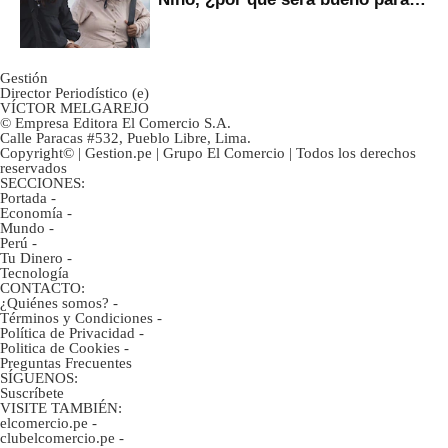
ahorristas?
Gestión
Director Periodístico (e)
VÍCTOR MELGAREJO
© Empresa Editora El Comercio S.A.
Calle Paracas #532, Pueblo Libre, Lima.
Copyright© | Gestion.pe | Grupo El Comercio | Todos los derechos
reservados
SECCIONES:
Portada
-
Economía
-
Mundo
-
Perú
-
Tu Dinero
-
Tecnología
CONTACTO:
¿Quiénes somos?
-
Términos y Condiciones
-
Política de Privacidad
-
Politica de Cookies
-
Preguntas Frecuentes
SÍGUENOS:
Suscríbete
VISITE TAMBIÉN:
elcomercio.pe
-
clubelcomercio.pe
-