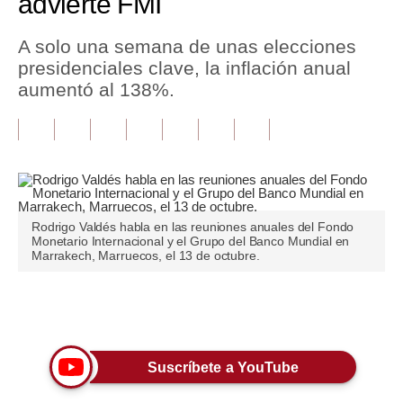
advierte FMI
Tu Dinero
A solo una semana de unas elecciones
presidenciales clave, la inflación anual
Finanzas Personales
aumentó al 138%.
Inmobiliarias
Plus G
Opinión
Editorial
Rodrigo Valdés habla en las reuniones anuales del Fondo
Monetario Internacional y el Grupo del Banco Mundial en
Pregunta de hoy
Marrakech, Marruecos, el 13 de octubre.
Blogs
Únete a nuestro canal
Tendencias
Lujo
Suscríbete a YouTube
Viajes