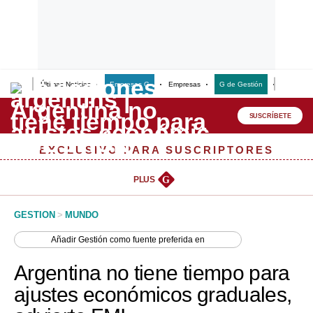
Últimas Noticias
Empresas G
Empresas
G de Gestión
Finanzas
Lo último
Peru Quiosco
SUSCRÍBETE
Portada
EXCLUSIVO PARA SUSCRIPTORES
Empresas
PLUS
G
Management & Empleo
GESTION
>
MUNDO
Economía
Añadir
Gestión
como fuente preferida en
Mercados
Argentina no tiene tiempo para
Perú
ajustes económicos graduales,
Política