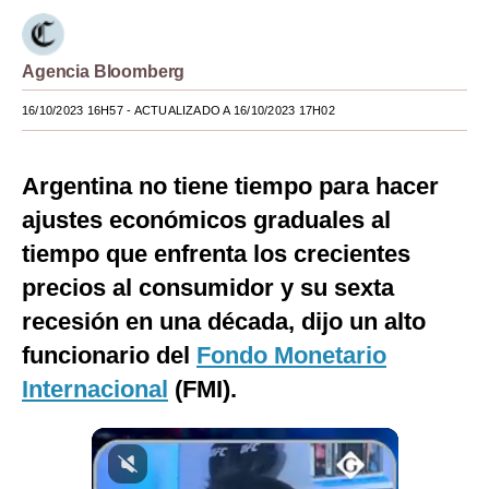
Moda
Agencia Bloomberg
Estilos
16/10/2023 16H57
- ACTUALIZADO A 16/10/2023 17H02
Mundo
EEUU
Argentina no tiene tiempo para hacer
México
ajustes económicos graduales al
tiempo que enfrenta los crecientes
España
precios al consumidor y su sexta
Internacional
recesión en una década, dijo un alto
Tecnología
funcionario del
Fondo Monetario
Club del Suscriptor
Internacional
(FMI).
Mix
G de Gestión