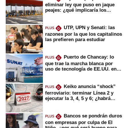
eliminar ley que puso en jaque
peajes: ¿qué implicaría los
usuarios?
UTP, UPN y Senati: las
PLUS
G
razones por la que los capitalinos
las prefieren para estudiar
Puerto de Chancay: lo
PLUS
G
que trae la marcha blanca por
uso de tecnología de EE.UU. en
mercancías
Keiko anuncia “shock”
PLUS
G
ferroviario: terminar Línea 2 y
ejecutar la 3, 4, 5 y 6; ¿habrá
avances?
Bancos se pondrán duros
PLUS
G
con empresas por culpa de El
Niño, ¿por qué será bueno para