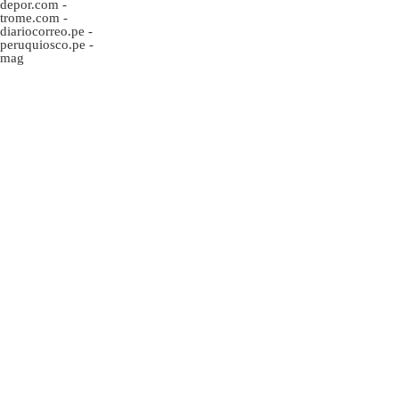
depor.com
-
trome.com
-
diariocorreo.pe
-
peruquiosco.pe
-
mag