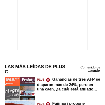
LAS MÁS LEÍDAS DE PLUS
Contenido de
G
Gestión
Ganancias de tres AFP se
PLUS
G
disparan más de 24%, pero en
una caen, ¿a cuál está afiliado
usted?
Fujimori propone
PLUS
G