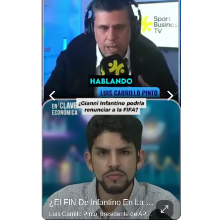
Notas Contratadas
Podcast
Gestión TV
Videos
Fotogalerías
gestion.pe
¿quiénes
Somos?
Términos
Y
Condiciones
Netanyahu RECHAZA El Plan De Trump Para Gaza | Gestión Mundo
¿El FIN De Infantino En La FIFA? El Grave Pronóstico Sobre Su Renuncia | #EnClaveEconómica
Política
De
El primer ministro israelí, Benjamín Netanyahu, aclaró que Israel NO ha aceptado la propuesta respaldada por Estados Unidos sobre el futuro y la desmilitarización de Gaza. ¿Se rompe la alianza estratégica entre Washington y Tel Aviv? #Netanyahu #Israel #Trump #Gaza #EstadosUnidos #Geopolitica #NoticiasInternacionales #Shorts 👉 Suscríbete y activa la campana para no perderte nuestro análisis diario. 🌎 Síguenos en nuestras redes sociales: 📌 Web oficial: https://gestion.pe/mundo/ 📌 LinkedIn: http://bit.ly/3HYIET0 📌 X (Twitter): http://bit.ly/4noZtX9 📌 TikTok: http://bit.ly/4evB6TO
Luis Carrillo Pinto, presidente de APEMD pronostica meses muy difíciles para Infantino y sostiene que una mayor presión de la UEFA, junto con nuevas investigaciones periodísticas, podría llevarlo a dimitir. También menciona renuncias internas y acusaciones de que el proyecto fue impulsado por una sola persona. #GianniInfantino #FIFA #UEFA #LuisCarrilloPinto #APEMD #Futbol #NoticiasDeportivas #Mundial #Shorts 👉 Suscríbete y activa la campana para no perderte nuestro análisis diario. 🌎 Síguenos en nuestras redes sociales: 📌 Web oficial: https://gestion.pe/mundo/ 📌 LinkedIn: http://bit.ly/3HYIET0 📌 X (Twitter): http://bit.ly/4noZtX9 📌 TikTok: http://bit.ly/4evB6TO
Privacidad