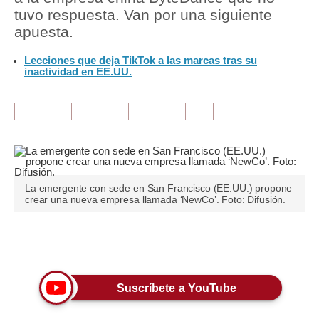
tuvo respuesta. Van por una siguiente
Tu Dinero
apuesta.
Finanzas Personales
Lecciones que deja TikTok a las marcas tras su
inactividad en EE.UU.
Inmobiliarias
Plus G
Opinión
Editorial
La emergente con sede en San Francisco (EE.UU.) propone
Pregunta de hoy
crear una nueva empresa llamada ‘NewCo’. Foto: Difusión.
Blogs
Únete a nuestro canal
Tendencias
Lujo
Suscríbete a YouTube
Viajes