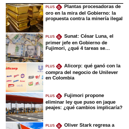
Plantas procesadoras de
PLUS
G
oro en la mira del Gobierno: la
propuesta contra la minería ilegal
Sunat: César Luna, el
PLUS
G
primer jefe en Gobierno de
Fujimori, ¿qué 4 tareas se
marcan urgentes?
Alicorp: qué ganó con la
PLUS
G
compra del negocio de Unilever
en Colombia
Fujimori propone
PLUS
G
eliminar ley que puso en jaque
peajes: ¿qué cambios implicaría?
Oliver Stark regresa a
PLUS
G