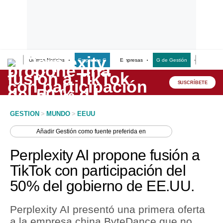
Últimas Noticias
Empresas G
Empresas
G de Gestión
Finanzas
Lo último
Peru Quiosco
SUSCRÍBETE
Portada
GESTION
>
MUNDO
>
EEUU
Empresas
Añadir
Gestión
como fuente preferida en
Management & Empleo
Perplexity AI propone fusión a
Economía
TikTok con participación del
50% del gobierno de EE.UU.
Mercados
Perú
Perplexity AI presentó una primera oferta
a la empresa china ByteDance que no
Política