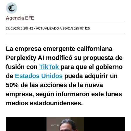
Moda
Agencia EFE
Estilos
27/01/2025 20H42
- ACTUALIZADO A 28/01/2025 07H25
Mundo
EEUU
La empresa emergente californiana
México
Perplexity AI modificó su propuesta de
fusión con
TikTok
para que el gobierno
España
de
Estados Unidos
pueda adquirir un
Internacional
50% de las acciones de la nueva
Tecnología
empresa, según informaron este lunes
medios estadounidenses.
Club del Suscriptor
Mix
G de Gestión