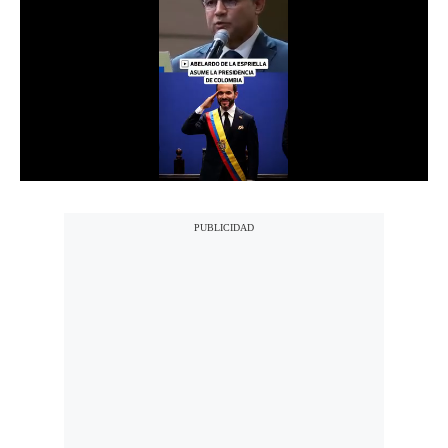
Notas Contratadas
Podcast
Gestión TV
Videos
Fotogalerías
gestion.pe
¿quiénes
Somos?
Términos
Y
Condiciones
Política
De
Privacidad