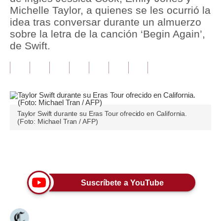
Michelle Taylor, a quienes se les ocurrió la
Tu Dinero
idea tras conversar durante un almuerzo
sobre la letra de la canción ‘Begin Again’,
Finanzas Personales
de Swift.
Inmobiliarias
Plus G
Opinión
Taylor Swift durante su Eras Tour ofrecido en California.
Editorial
(Foto: Michael Tran / AFP)
Pregunta de hoy
Únete a nuestro canal
Blogs
Tendencias
Suscríbete a YouTube
Lujo
Viajes