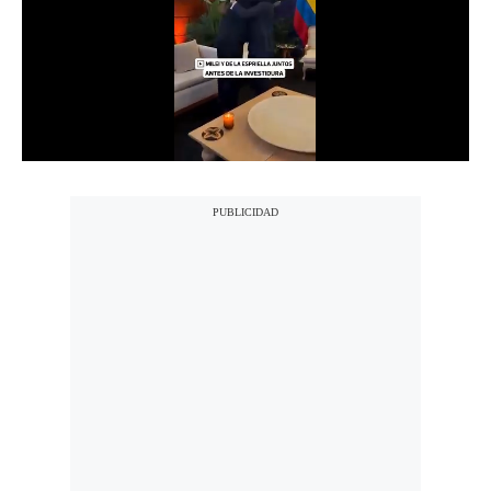
Notas Contratadas
Podcast
Gestión TV
Videos
Fotogalerías
gestion.pe
¿quiénes
Somos?
Términos
Y
Condiciones
Política
De
Privacidad