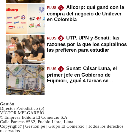
Alicorp: qué ganó con la
PLUS
G
compra del negocio de Unilever
en Colombia
UTP, UPN y Senati: las
PLUS
G
razones por la que los capitalinos
las prefieren para estudiar
Sunat: César Luna, el
PLUS
G
primer jefe en Gobierno de
Fujimori, ¿qué 4 tareas se
marcan urgentes?
Gestión
Director Periodístico (e)
VÍCTOR MELGAREJO
© Empresa Editora El Comercio S.A.
Calle Paracas #532, Pueblo Libre, Lima.
Copyright© | Gestion.pe | Grupo El Comercio | Todos los derechos
reservados