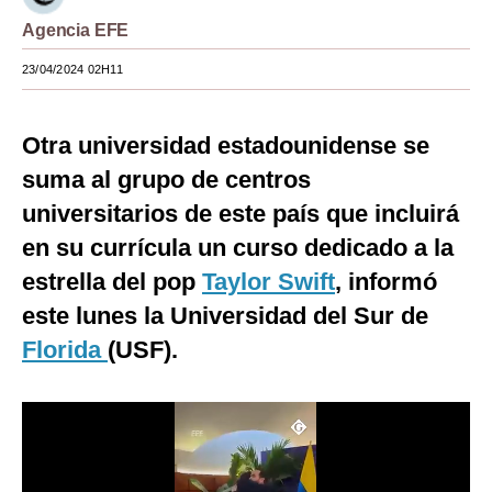
Agencia EFE
Moda
23/04/2024 02H11
Estilos
Mundo
Otra universidad estadounidense se
EEUU
suma al grupo de centros
México
universitarios de este país que incluirá
en su currícula un curso dedicado a la
España
estrella del pop
Taylor Swift
, informó
Internacional
este lunes la Universidad del Sur de
Tecnología
Florida
(USF).
Club del Suscriptor
Mix
G de Gestión