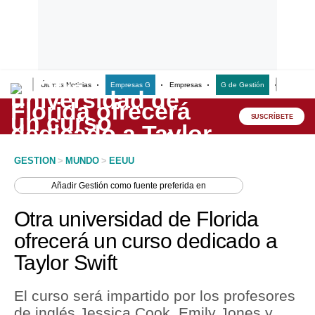
Últimas Noticias
Empresas G
Empresas
G de Gestión
Finanzas
Lo último
Peru Quiosco
SUSCRÍBETE
Portada
GESTION
>
MUNDO
>
EEUU
Empresas
Añadir
Gestión
como fuente preferida en
Management & Empleo
Otra universidad de Florida
Economía
ofrecerá un curso dedicado a
Taylor Swift
Mercados
Perú
El curso será impartido por los profesores
de inglés Jessica Cook, Emily Jones y
Política