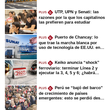
UTP, UPN y Senati: las
PLUS
G
razones por la que los capitalinos
las prefieren para estudiar
Puerto de Chancay: lo
PLUS
G
que trae la marcha blanca por
uso de tecnología de EE.UU. en
mercancías
Keiko anuncia “shock”
PLUS
G
ferroviario: terminar Línea 2 y
ejecutar la 3, 4, 5 y 6; ¿habrá
avances?
Perú se “bajó del barco”
PLUS
G
de crecimiento de países
emergentes: esto se perdió desde
2022