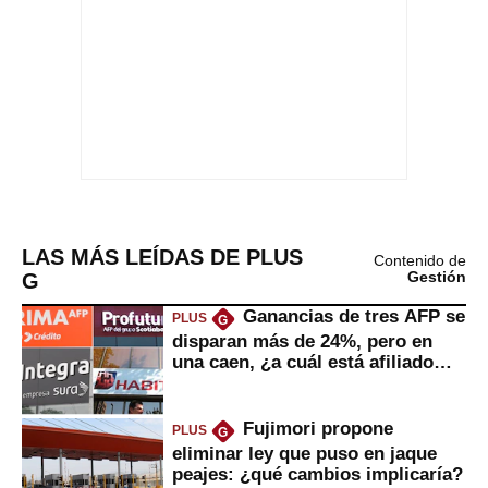
LAS MÁS LEÍDAS DE PLUS
Contenido de
G
Gestión
Ganancias de tres AFP se
PLUS
G
disparan más de 24%, pero en
una caen, ¿a cuál está afiliado
usted?
Fujimori propone
PLUS
G
eliminar ley que puso en jaque
peajes: ¿qué cambios implicaría?