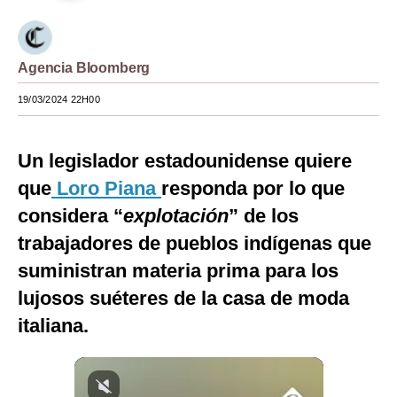
Moda
Estilos
Agencia Bloomberg
Mundo
19/03/2024 22H00
EEUU
Un legislador estadounidense quiere
México
que
Loro Piana
responda por lo que
España
considera “
explotación
” de los
Internacional
trabajadores de pueblos indígenas que
suministran materia prima para los
Tecnología
lujosos suéteres de la casa de moda
Club del Suscriptor
italiana.
Mix
G de Gestión