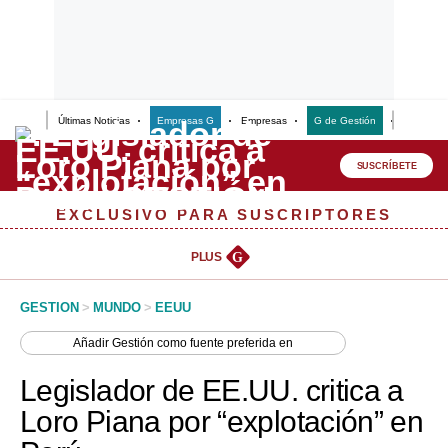
Últimas Noticias
Empresas G
Empresas
G de Gestión
Finanzas
Lo último
Peru Quiosco
SUSCRÍBETE
Portada
EXCLUSIVO PARA SUSCRIPTORES
Empresas
PLUS
G
Management & Empleo
GESTION
>
MUNDO
>
EEUU
Economía
Añadir
Gestión
como fuente preferida en
Mercados
Legislador de EE.UU. critica a
Perú
Loro Piana por “explotación” en
Política