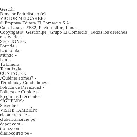
Gestión
Director Periodístico (e)
VÍCTOR MELGAREJO
© Empresa Editora El Comercio S.A.
Calle Paracas #532, Pueblo Libre, Lima.
Copyright© | Gestion.pe | Grupo El Comercio | Todos los derechos
reservados
SECCIONES:
Portada
-
Economía
-
Mundo
-
Perú
-
Tu Dinero
-
Tecnología
CONTACTO:
¿Quiénes somos?
-
Términos y Condiciones
-
Política de Privacidad
-
Politica de Cookies
-
Preguntas Frecuentes
SÍGUENOS:
Suscríbete
VISITE TAMBIÉN:
elcomercio.pe
-
clubelcomercio.pe
-
depor.com
-
trome.com
-
diariocorreo.pe
-