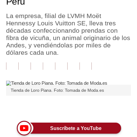
Perú
Tu Dinero
La empresa, filial de LVMH Moët
Hennessy Louis Vuitton SE, lleva tres
Finanzas Personales
décadas confeccionando prendas con
Inmobiliarias
fibra de vicuña, un animal originario de los
Andes, y vendiéndolas por miles de
Plus G
dólares cada una.
Opinión
Editorial
Pregunta de hoy
Tienda de Loro Piana. Foto: Tomada de Moda.es
Blogs
Tendencias
Únete a nuestro canal
Lujo
Suscríbete a YouTube
Viajes