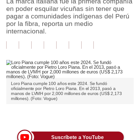
La marca italiana fue la primera compañía
en poder esquilar vicuñas sin tener que
Tu Dinero
pagar a comunidades indígenas del Perú
por la fibra, reporta un medio
Finanzas Personales
internacional.
Inmobiliarias
Plus G
Opinión
Editorial
Loro Piana cumple 100 años este 2024. Se fundó
Pregunta de hoy
oficialmente por Pietro Loro Piana. En el 2013, pasó a
manos de LVMH por 2,000 millones de euros (US$ 2,173
millones). (Foto: Vogue)
Blogs
Tendencias
Únete a nuestro canal
Lujo
Viajes
Suscríbete a YouTube