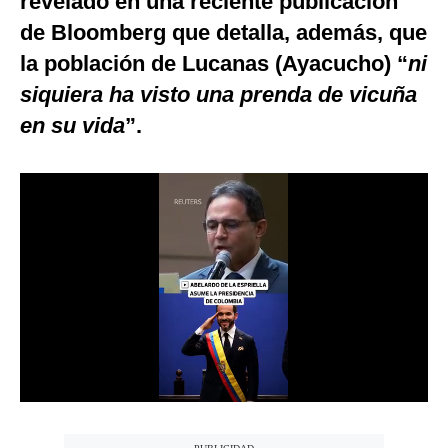
revelado en una reciente publicación
Notas Contratadas
de Bloomberg que detalla, además, que
la población de Lucanas (Ayacucho) “
ni
Podcast
siquiera ha visto una prenda de vicuña
Gestión TV
en su vida
”.
Videos
Fotogalerías
gestion.pe
¿quiénes
Somos?
Términos
Y
Condiciones
Política
De
Privacidad