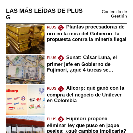
LAS MÁS LEÍDAS DE PLUS
Contenido de
G
Gestión
Plantas procesadoras de
PLUS
G
oro en la mira del Gobierno: la
propuesta contra la minería ilegal
Sunat: César Luna, el
PLUS
G
primer jefe en Gobierno de
Fujimori, ¿qué 4 tareas se
marcan urgentes?
Alicorp: qué ganó con la
PLUS
G
compra del negocio de Unilever
en Colombia
Fujimori propone
PLUS
G
eliminar ley que puso en jaque
peajes: ¿qué cambios implicaría?