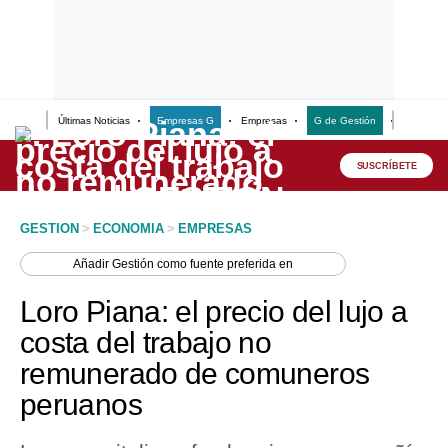
Últimas Noticias
Empresas G
Empresas
G de Gestión
Finanzas
Lo último
Peru Quiosco
SUSCRÍBETE
Portada
GESTION
>
ECONOMIA
>
EMPRESAS
Empresas
Añadir
Gestión
como fuente preferida en
Management & Empleo
Loro Piana: el precio del lujo a
Economía
costa del trabajo no
remunerado de comuneros
Mercados
peruanos
Perú
Política