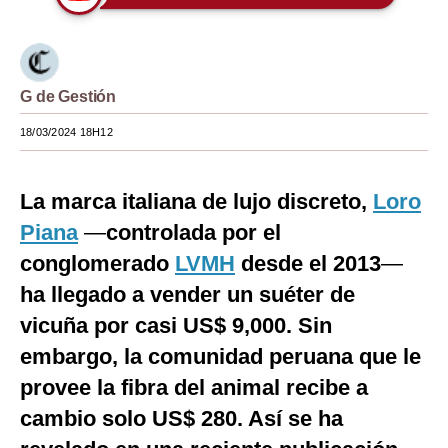
Moda
Estilos
G de Gestión
Mundo
18/03/2024 18H12
EEUU
México
La marca italiana de lujo discreto,
Loro
Piana
—
controlada por el
España
conglomerado
LVMH
desde el 2013
—
Internacional
ha llegado a vender un suéter de
Tecnología
vicuña por casi US$ 9,000. Sin
Club del Suscriptor
embargo, la comunidad peruana que le
provee la fibra del animal recibe a
Mix
cambio solo US$ 280. Así se ha
G de Gestión