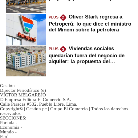
Oliver Stark regresa a
PLUS
G
Petroperú: lo que dice el ministro
del Minem sobre la petrolera
Viviendas sociales
PLUS
G
quedarían fuera del negocio de
alquiler: la propuesta del
gobierno
Gestión
Director Periodístico (e)
VÍCTOR MELGAREJO
© Empresa Editora El Comercio S.A.
Calle Paracas #532, Pueblo Libre, Lima.
Copyright© | Gestion.pe | Grupo El Comercio | Todos los derechos
reservados
SECCIONES:
Portada
-
Economía
-
Mundo
-
Perú
-