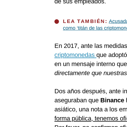
de sus empleados.
De
Cookies
Preguntas
Frecuentes
LEA TAMBIÉN:
Acusada
como ‘titán de las criptomo
En 2017, ante las medidas 
criptomonedas
que adoptó
en un mensaje interno que
directamente que nuestras
Dos años después, ante i
aseguraban que
Binance
asiático, una nota a los e
forma pública, tenemos of