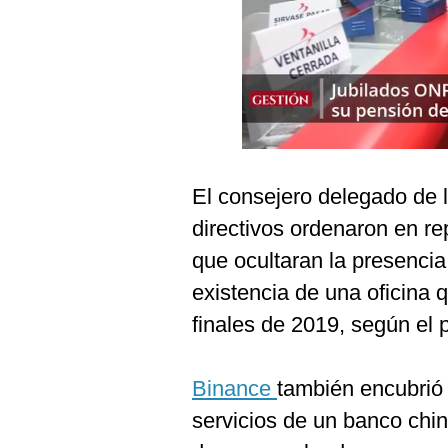
Podcast
Gestión TV
Videos
Fotogalerías
El consejero delegado de l
gestion.pe
directivos ordenaron en r
¿quiénes
que ocultaran la presenci
Somos?
existencia de una oficina
Términos
finales de 2019, según el p
Y
Condiciones
Política
Binance
también encubrió 
De
Privacidad
servicios de un banco chin
Politica