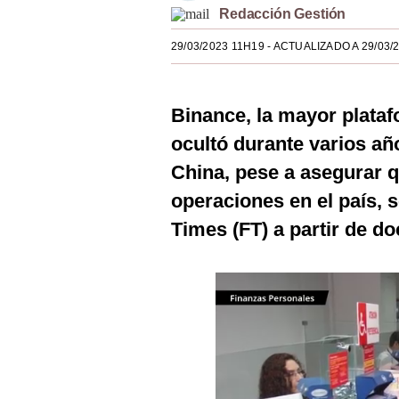
Redacción Gestión
Estilos
29/03/2023 11H19
- ACTUALIZADO A 29/03/
Mundo
EEUU
Binance, la mayor plata
México
ocultó durante varios añ
España
China, pese a asegurar 
Internacional
operaciones en el país, s
Times (FT) a partir de d
Tecnología
Club del Suscriptor
Mix
G de Gestión
Notas Contratadas