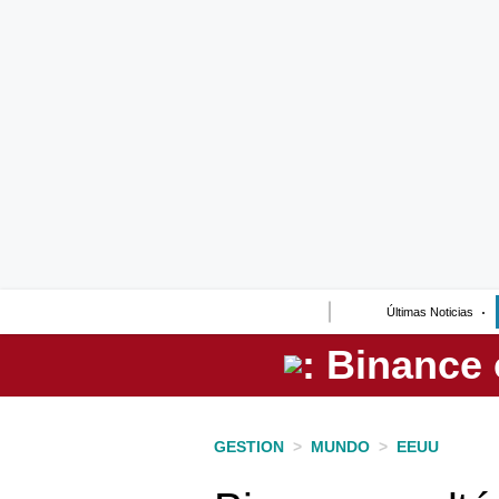
Lo último
Peru Quiosco
Portada
Empresas
Management & Empleo
Economía
Últimas Noticias
Mercados
Perú
Política
GESTION
>
MUNDO
>
EEUU
Tu Dinero