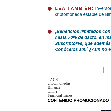
LEA TAMBIÉN:
Inverso
criptomoneda estable de Bi
¡Beneficios ilimitados con
hasta 70% de dscto. en m
Suscriptores, que además 
Conócelos
aquí
¿Aun no er
TAGS
criptomonedas
|
Binance
|
China
|
Financial Times