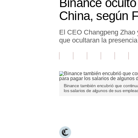
Binance ocultó
Finanzas Personales
China, según 
Inmobiliarias
El CEO Changpeng Zhao y 
Plus G
que ocultaran la presencia
Opinión
Editorial
Pregunta de hoy
Blogs
Binance también encubrió que continua
los salarios de algunos de sus emplea
Tendencias
Lujo
Únete a nuestro canal
Viajes
Moda