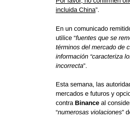
Por favor, no confirmen ofi
incluida China
”.
En un comunicado remitido 
utilice “
fuentes que se remo
términos del mercado de c
información “caracteriza 
incorrecta
”.
Esta semana, las autorida
mercados e futuros y opc
contra
Binance
al consid
“
numerosas violaciones
” 