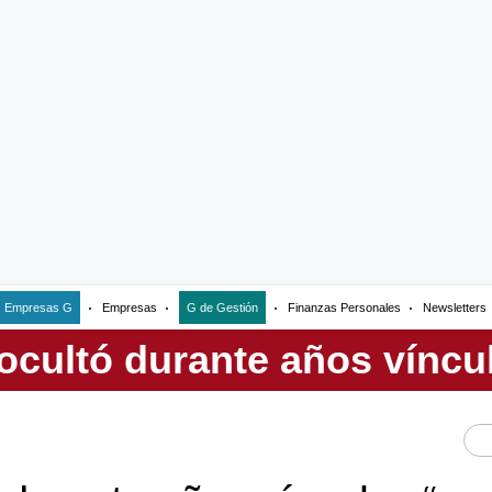
Empresas G
Empresas
G de Gestión
Finanzas Personales
Newsletters