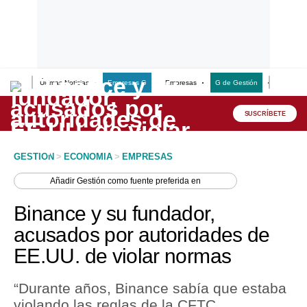
Últimas Noticias
Empresas G
Empresas
G de Gestión
Finanzas
Lo último
Peru Quiosco
SUSCRÍBETE
Portada
GESTION
>
ECONOMIA
>
EMPRESAS
Empresas
Añadir
Gestión
como fuente preferida en
Management & Empleo
Binance y su fundador,
Economía
acusados por autoridades de
EE.UU. de violar normas
Mercados
Perú
“Durante años, Binance sabía que estaba
violando las reglas de la CFTC,
Política