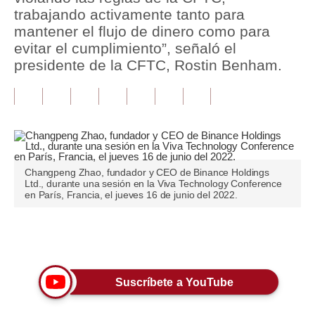
trabajando activamente tanto para
Tu Dinero
mantener el flujo de dinero como para
evitar el cumplimiento”, señaló el
Finanzas Personales
presidente de la CFTC, Rostin Benham.
Inmobiliarias
Plus G
Opinión
Editorial
Changpeng Zhao, fundador y CEO de Binance Holdings
Ltd., durante una sesión en la Viva Technology Conference
en París, Francia, el jueves 16 de junio del 2022.
Pregunta de hoy
Blogs
Únete a nuestro canal
Tendencias
Lujo
Suscríbete a YouTube
Viajes