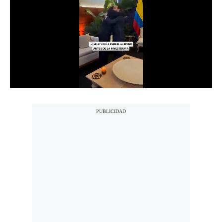
Notas Contratadas
Podcast
Gestión TV
Videos
Fotogalerías
gestion.pe
¿quiénes
Somos?
Términos
Y
Condiciones
Política
De
Privacidad