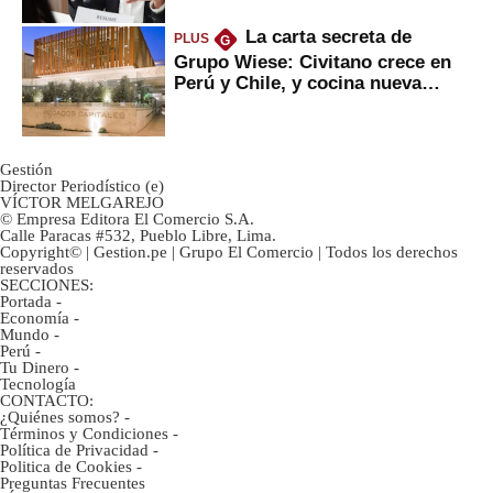
La carta secreta de
PLUS
G
Grupo Wiese: Civitano crece en
Perú y Chile, y cocina nueva
marca
Gestión
Director Periodístico (e)
VÍCTOR MELGAREJO
© Empresa Editora El Comercio S.A.
Calle Paracas #532, Pueblo Libre, Lima.
Copyright© | Gestion.pe | Grupo El Comercio | Todos los derechos
reservados
SECCIONES:
Portada
-
Economía
-
Mundo
-
Perú
-
Tu Dinero
-
Tecnología
CONTACTO:
¿Quiénes somos?
-
Términos y Condiciones
-
Política de Privacidad
-
Politica de Cookies
-
Preguntas Frecuentes