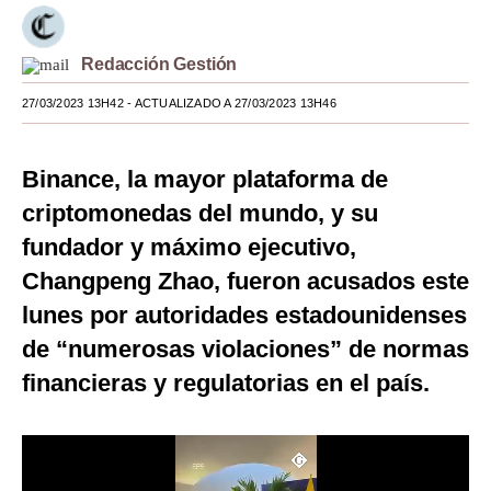
Moda
Redacción Gestión
Estilos
27/03/2023 13H42
- ACTUALIZADO A 27/03/2023 13H46
Mundo
EEUU
Binance, la mayor plataforma de
México
criptomonedas del mundo, y su
fundador y máximo ejecutivo,
España
Changpeng Zhao, fueron acusados este
Internacional
lunes por autoridades estadounidenses
Tecnología
de “numerosas violaciones” de normas
financieras y regulatorias en el país.
Club del Suscriptor
Mix
G de Gestión