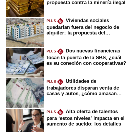
propuesta contra la minería ilegal
Viviendas sociales
PLUS
G
quedarían fuera del negocio de
alquiler: la propuesta del
gobierno
Dos nuevas financieras
PLUS
G
tocan la puerta de la SBS, ¿cuál
es su conexión con cooperativas?
Utilidades de
PLUS
G
trabajadores disparan venta de
casas y autos, ¿cómo amasan
tanta liquidez?
Alta oferta de talentos
PLUS
G
para ‘estos niveles’ impacta en el
aumento de sueldo: los detalles