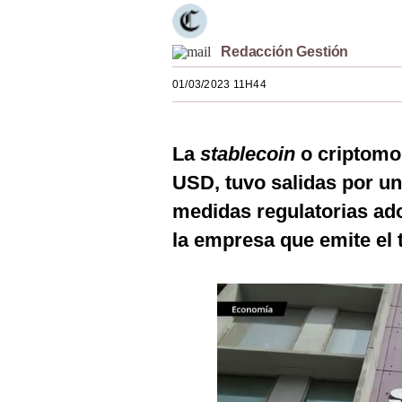
Estilos
Redacción Gestión
Mundo
01/03/2023 11H44
EEUU
México
La
stablecoin
o criptomo
España
USD, tuvo salidas por un
Internacional
medidas regulatorias ad
Tecnología
la empresa que emite el
Club del Suscriptor
Mix
G de Gestión
Notas Contratadas