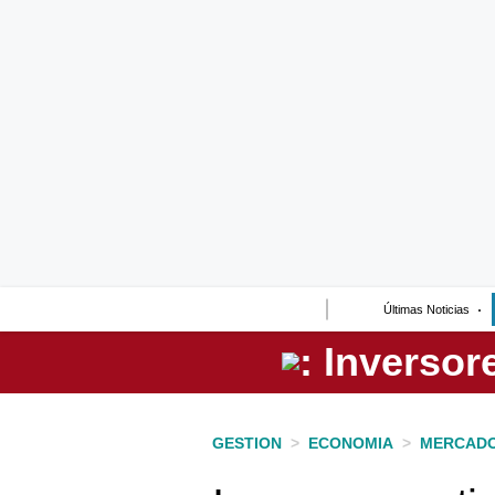
Lo último
Peru Quiosco
Portada
Empresas
Management & Empleo
Economía
Últimas Noticias
Mercados
Perú
Política
GESTION
>
ECONOMIA
>
MERCAD
Tu Dinero