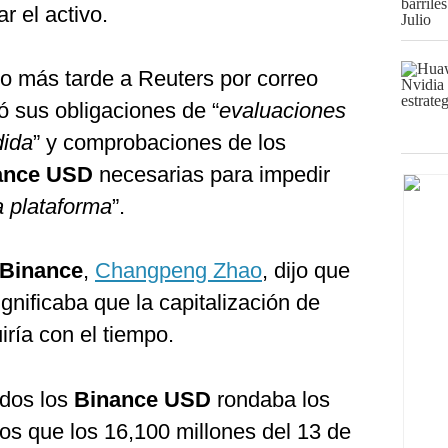
r el activo.
jo más tarde a Reuters por correo
ó sus obligaciones de “
evaluaciones
dida
” y comprobaciones de los
ance USD
necesarias para impedir
a plataforma
”.
Binance
,
Changpeng Zhao
, dijo que
ignificaba que la capitalización de
ría con el tiempo.
odos los
Binance USD
rondaba los
s que los 16,100 millones del 13 de