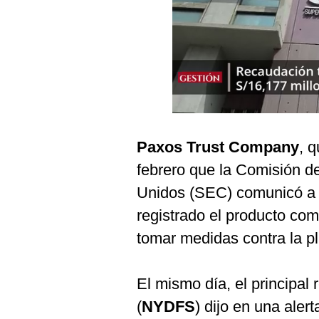
Podcast
Gestión TV
Videos
Fotogalerías
Paxos Trust Company
, 
gestion.pe
febrero que la Comisión d
¿quiénes
Unidos (SEC) comunicó a 
Somos?
registrado el producto co
Términos
Y
tomar medidas contra la p
Condiciones
Política
De
El mismo día, el principal
Privacidad
(
NYDFS
) dijo en una ale
Politica