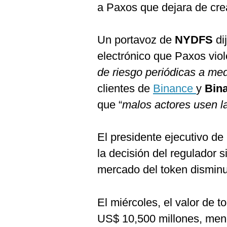
De
a Paxos que dejara de crea
Cookies
Preguntas
Frecuentes
Un portavoz de
NYDFS
di
electrónico que Paxos viol
de riesgo periódicas a me
clientes de
Binance
y
Bin
que “
malos actores usen l
El presidente ejecutivo de
la decisión del regulador s
mercado del token disminui
El miércoles, el valor de t
US$ 10,500 millones, meno