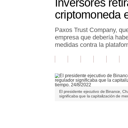
Inversores ret
Finanzas Personales
criptomoneda e
Inmobiliarias
Paxos Trust Company, que 
Plus G
empresa que debería haber
Opinión
medidas contra la platafor
Editorial
Pregunta de hoy
Blogs
Tendencias
El presidente ejecutivo de Binance, Ch
significaba que la capitalización de me
Lujo
Viajes
Únete a nuestro canal
Moda