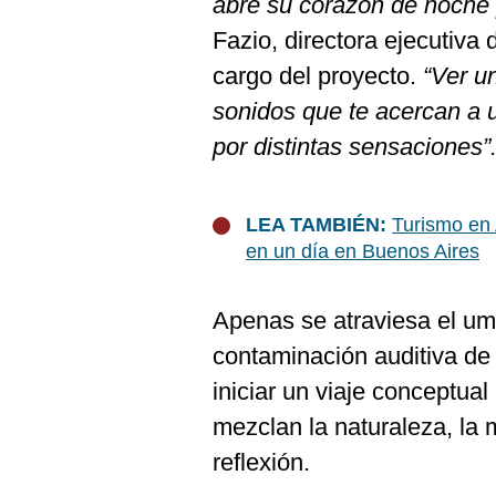
abre su corazón de noche 
De
Cookies
Fazio, directora ejecutiva 
Preguntas
cargo del proyecto.
“Ver u
Frecuentes
sonidos que te acercan a 
por distintas sensaciones”
LEA TAMBIÉN:
Turismo en 
en un día en Buenos Aires
Apenas se atraviesa el um
contaminación auditiva de
iniciar un viaje conceptua
mezclan la naturaleza, la m
reflexión.