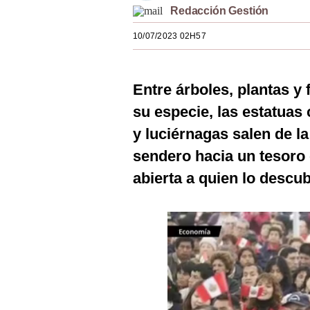
Redacción Gestión
Estilos
10/07/2023 02H57
Mundo
EEUU
Entre árboles, plantas y 
México
su especie, las estatuas
España
y luciérnagas salen de la
Internacional
sendero hacia un tesoro 
abierta a quien lo descub
Tecnología
Club del Suscriptor
Mix
G de Gestión
Notas Contratadas