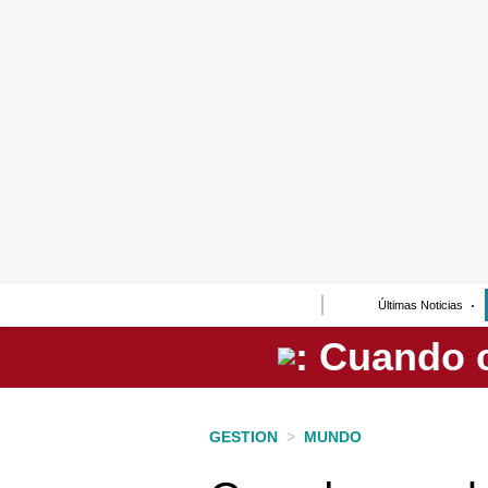
Lo último
Peru Quiosco
Portada
Empresas
Management & Empleo
Economía
Últimas Noticias
Mercados
Perú
Política
GESTION
>
MUNDO
Tu Dinero