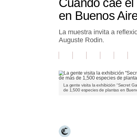
Cuando cae el 
Finanzas Personales
en Buenos Air
Inmobiliarias
La muestra invita a reflexi
Plus G
Auguste Rodin.
Opinión
Editorial
Pregunta de hoy
Blogs
La gente visita la exhibición “Secret 
de 1,500 especies de plantas en Buenos
Tendencias
Lujo
Únete a nuestro canal
Viajes
Moda