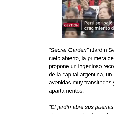
Podcast
Gestión TV
Videos
Fotogalerías
“Secret Garden”
(Jardín Se
gestion.pe
cielo abierto, la primera de
¿quiénes
propone un ingenioso recor
Somos?
de la capital argentina, un
Términos
avenidas muy transitadas y
Y
Condiciones
apartamentos.
Política
De
Privacidad
“El jardín abre sus puerta
Politica