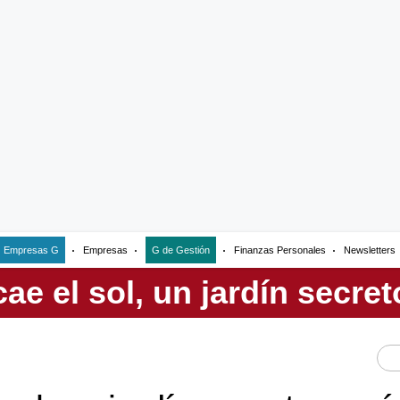
Empresas G
Empresas
G de Gestión
Finanzas Personales
Newsletters